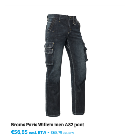
product
heeft
meerdere
variaties.
Deze
optie
kan
gekozen
worden
op
de
productpagina
Brams Paris Willem men A82 pant
€
56,85
-
excl. BTW
€
68,79
incl. BTW