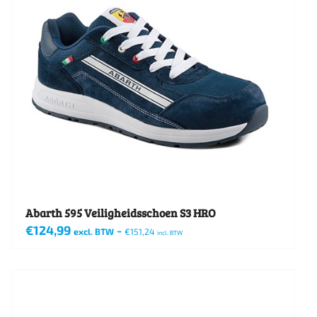
Abarth 595 Veiligheidsschoen S3 HRO
€
124,99
-
excl. BTW
€
151,24
incl. BTW
Dit
product
heeft
meerdere