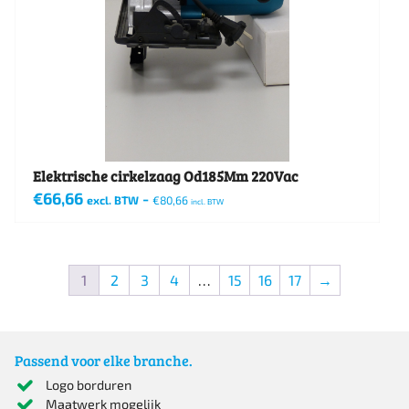
Elektrische cirkelzaag Od185Mm 220Vac
€
66,66
-
excl. BTW
€
80,66
incl. BTW
1
2
3
4
…
15
16
17
→
Passend voor elke branche.
Logo borduren
Maatwerk mogelijk