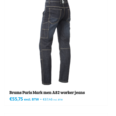
meerdere
variaties.
Deze
optie
kan
gekozen
worden
op
de
productpagina
Brams Paris Mark men A82 worker jeans
€
55,75
-
excl. BTW
€
67,46
incl. BTW
Dit
product