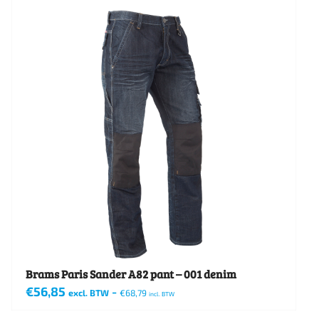
heeft
meerdere
variaties.
Deze
optie
kan
gekozen
worden
op
de
productpagina
Brams Paris Sander A82 pant – 001 denim
€
56,85
-
excl. BTW
€
68,79
incl. BTW
Dit