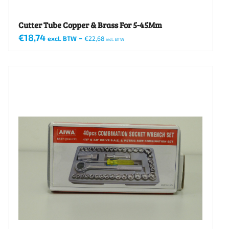
productpagina
Cutter Tube Copper & Brass For 5-45Mm
€
18,74
-
excl. BTW
€
22,68
incl. BTW