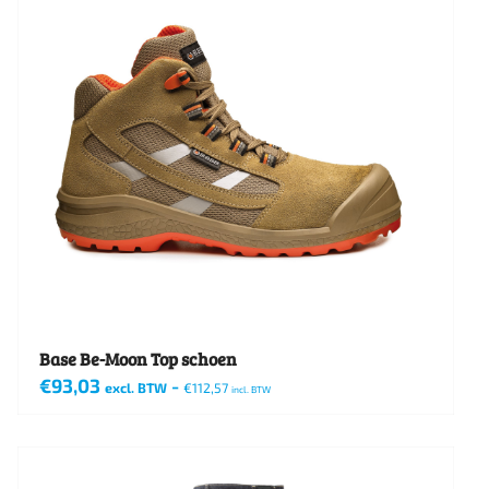
variaties.
Deze
optie
kan
gekozen
worden
op
de
productpagina
Base Be-Moon Top schoen
€
93,03
-
excl. BTW
€
112,57
incl. BTW
Dit
product
heeft