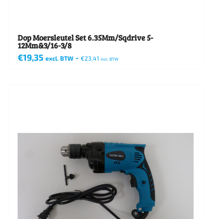
Dop Moersleutel Set 6.35Mm/Sqdrive 5-
12Mm&3/16-3/8
€
19,35
-
excl. BTW
€
23,41
incl. BTW