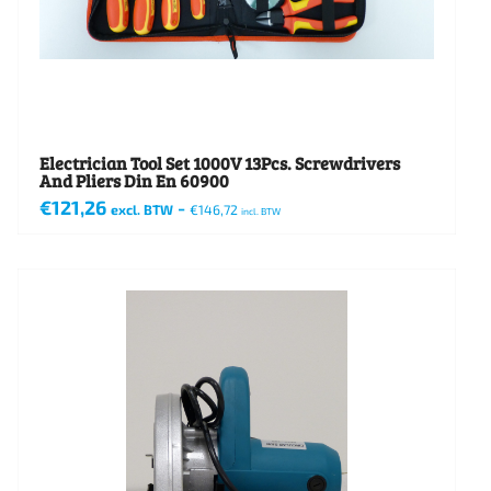
Electrician Tool Set 1000V 13Pcs. Screwdrivers
And Pliers Din En 60900
€
121,26
-
excl. BTW
€
146,72
incl. BTW