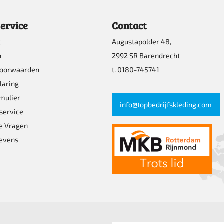
ervice
Contact
t
Augustapolder 48,
n
2992 SR Barendrecht
voorwaarden
t. 0180-745741
laring
mulier
info@topbedrijfskleding.com
service
e Vragen
evens