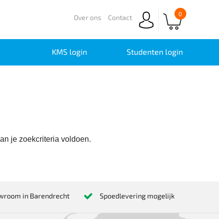
0
Over ons
Contact
KMS login
Studenten login
n je zoekcriteria voldoen.
wroom in Barendrecht
Spoedlevering mogelijk