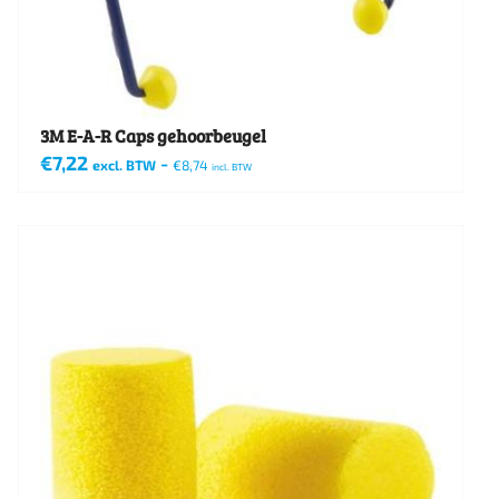
3M E-A-R Caps gehoorbeugel
€
7,22
-
excl. BTW
€
8,74
incl. BTW