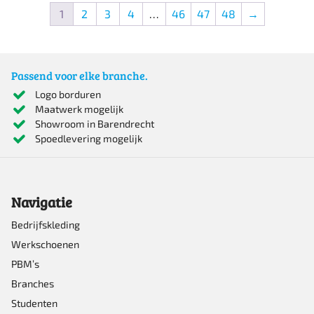
1
2
3
4
…
46
47
48
→
heeft
meerdere
variaties.
Passend voor elke branche.
Deze
Logo borduren
optie
Maatwerk mogelijk
Showroom in Barendrecht
kan
Spoedlevering mogelijk
gekozen
worden
op
Navigatie
de
Bedrijfskleding
productpagina
Werkschoenen
PBM’s
Branches
Studenten