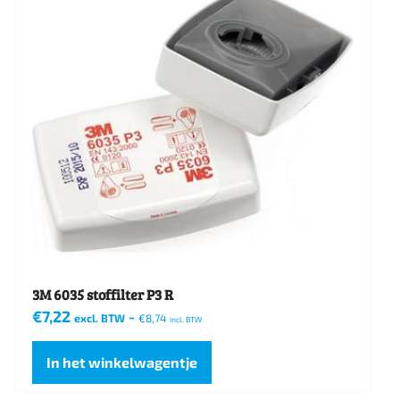
3M 6035 stoffilter P3 R
€
7,22
-
excl. BTW
€
8,74
incl. BTW
In het winkelwagentje