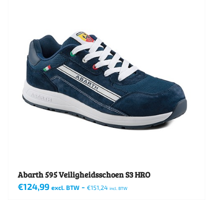
Abarth 595 Veiligheidsschoen S3 HRO
€
124,99
-
excl. BTW
€
151,24
incl. BTW
Dit
product