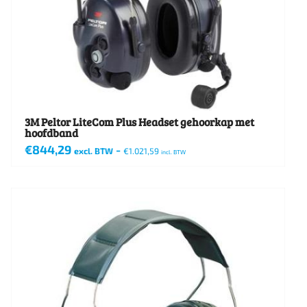
3M Peltor LiteCom Plus Headset gehoorkap met
hoofdband
€
844,29
-
excl. BTW
€
1.021,59
incl. BTW