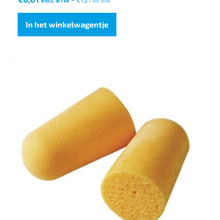
excl. BTW
€
7,27
incl. BTW
In het winkelwagentje