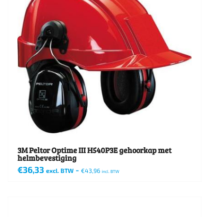
3M Peltor Optime III H540P3E gehoorkap met
helmbevestiging
€
36,33
-
excl. BTW
€
43,96
incl. BTW