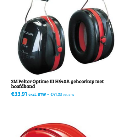
3M Peltor Optime III H540A gehoorkap met
hoofdband
€
33,91
-
excl. BTW
€
41,03
incl. BTW