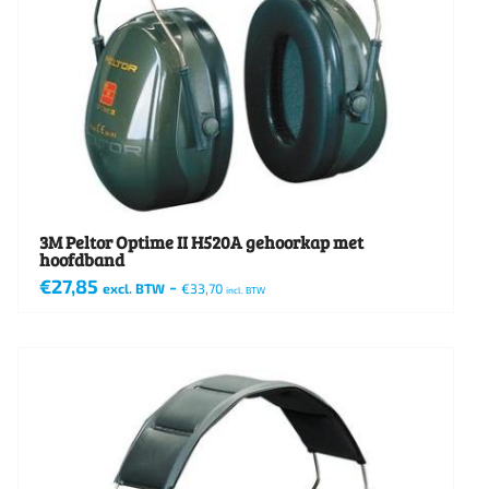
3M Peltor Optime II H520A gehoorkap met
hoofdband
€
27,85
-
excl. BTW
€
33,70
incl. BTW