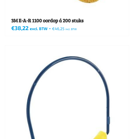
3M E-A-R 1100 oordop á 200 stuks
€
38,22
-
excl. BTW
€
46,25
incl. BTW