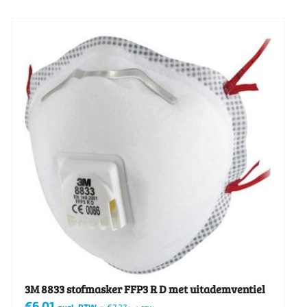
3M 8833 stofmasker FFP3 R D met uitademventiel
€
6,01
-