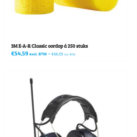
3M E-A-R Classic oordop á 250 stuks
€
54,59
-
excl. BTW
€
66,05
incl. BTW