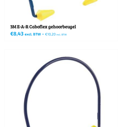
3M E-A-R Caboflex gehoorbeugel
€
8,43
-
excl. BTW
€
10,20
incl. BTW