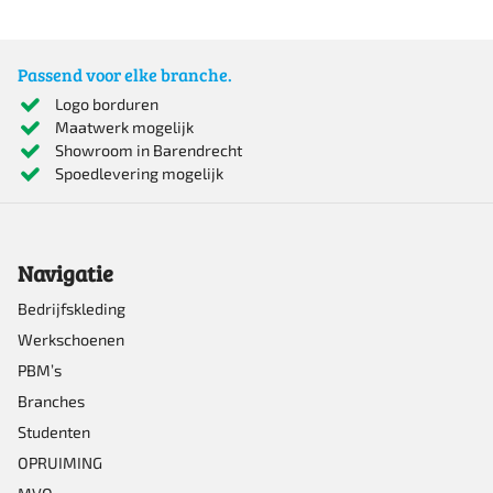
product
heeft
Passend voor elke branche.
meerdere
Logo borduren
Maatwerk mogelijk
variaties.
Showroom in Barendrecht
Deze
Spoedlevering mogelijk
optie
kan
Navigatie
gekozen
worden
Bedrijfskleding
Werkschoenen
op
PBM’s
de
Branches
productpagina
Studenten
OPRUIMING