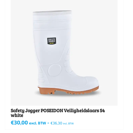
Safety Jogger POSEIDON Veiligheidslaars S4
white
€
30,00
-
excl. BTW
€
36,30
incl. BTW
Dit