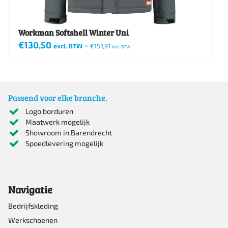
productpagina
Workman Softshell Winter Uni
€
130,50
-
excl. BTW
€
157,91
incl. BTW
Dit
product
heeft
Passend voor elke branche.
meerdere
Logo borduren
Maatwerk mogelijk
variaties.
Showroom in Barendrecht
Deze
Spoedlevering mogelijk
optie
kan
Navigatie
gekozen
worden
Bedrijfskleding
Werkschoenen
op