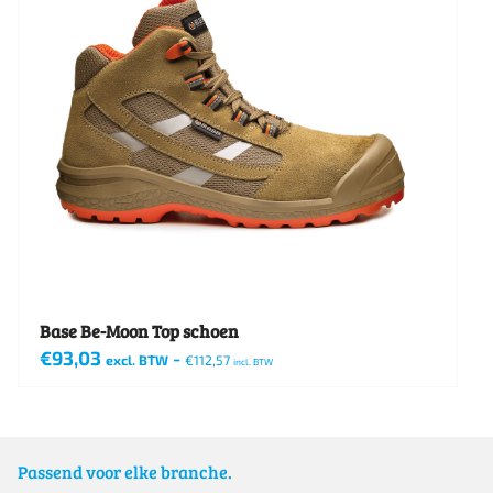
Base Be-Moon Top schoen
€
93,03
-
excl. BTW
€
112,57
incl. BTW
Dit
product
heeft
Passend voor elke branche.
meerdere