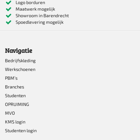
Logo borduren
Maatwerk mogelijk
variaties.
Showroom in Barendrecht
Deze
Spoedlevering mogelijk
optie
kan
Navigatie
gekozen
worden
Bedrijfskleding
Werkschoenen
op
PBM’s
de
Branches
productpagina
Studenten
OPRUIMING
MVO
KMS login
Studenten login