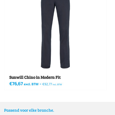
Sunwill Chino in Modern Fit
€
76,67
-
excl. BTW
€
92,77
incl. BTW
Dit
product
heeft
Passend voor elke branche.
meerdere