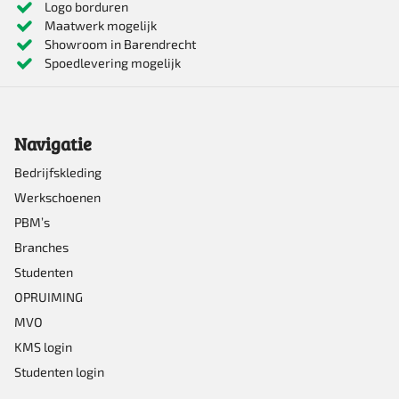
Logo borduren
Maatwerk mogelijk
variaties.
Showroom in Barendrecht
Deze
Spoedlevering mogelijk
optie
kan
Navigatie
gekozen
worden
Bedrijfskleding
Werkschoenen
op
PBM’s
de
Branches
productpagina
Studenten
OPRUIMING
MVO
KMS login
Studenten login