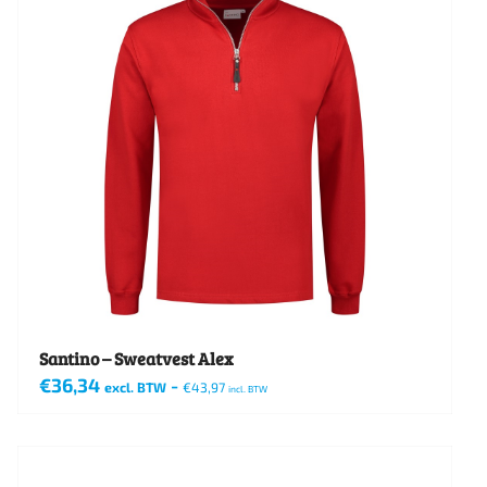
meerdere
variaties.
Deze
optie
kan
gekozen
worden
op
de
productpagina
Santino – Sweatvest Alex
€
36,34
-
excl. BTW
€
43,97
incl. BTW
Dit
product
heeft