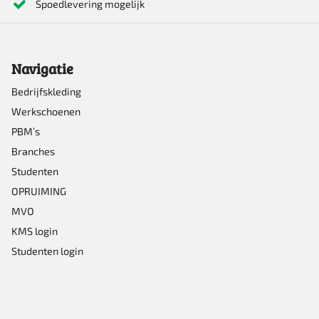
Spoedlevering mogelijk
gekozen
worden
op
Navigatie
de
Bedrijfskleding
productpagina
Werkschoenen
PBM’s
Branches
Studenten
OPRUIMING
MVO
KMS login
Studenten login