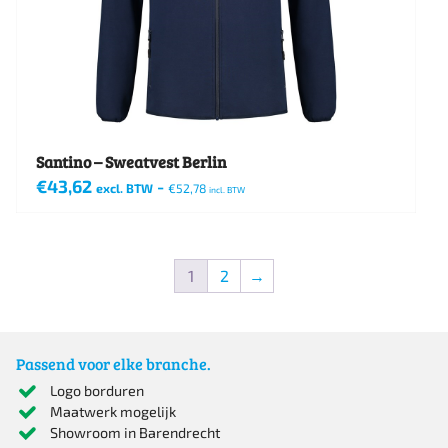
worden
op
de
productpagina
Santino – Sweatvest Berlin
€
43,62
-
excl. BTW
€
52,78
incl. BTW
Dit
product
1
2
→
heeft
meerdere
variaties.
Passend voor elke branche.
Deze
Logo borduren
optie
Maatwerk mogelijk
Showroom in Barendrecht
kan