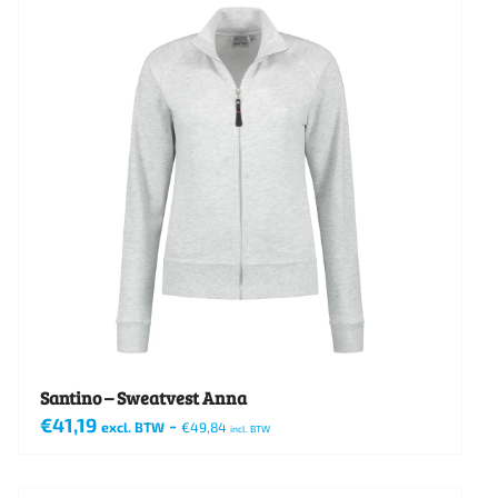
meerdere
variaties.
Deze
optie
kan
gekozen
worden
op
de
productpagina
Santino – Sweatvest Anna
€
41,19
-
excl. BTW
€
49,84
incl. BTW
Dit
product