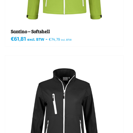
op
de
productpagina
Santino – Softshell
€
61,81
-
excl. BTW
€
74,79
incl. BTW
Dit
product
heeft
meerdere
variaties.
Deze
optie
kan
gekozen
worden