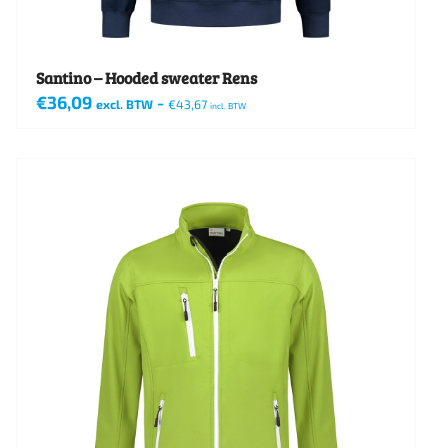
de
productpagina
Santino – Hooded sweater Rens
€
36,09
-
excl. BTW
€
43,67
incl. BTW
Dit
product
heeft
meerdere
variaties.
Deze
optie
kan
gekozen
worden