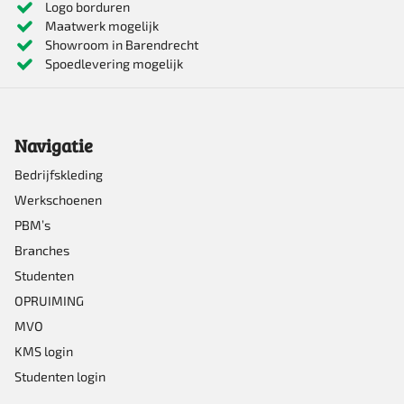
Logo borduren
Maatwerk mogelijk
variaties.
Showroom in Barendrecht
Deze
Spoedlevering mogelijk
optie
kan
Navigatie
gekozen
worden
Bedrijfskleding
Werkschoenen
op
PBM’s
de
Branches
productpagina
Studenten
OPRUIMING
MVO
KMS login
Studenten login