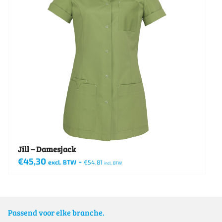
Jill – Damesjack
€
45,30
-
excl. BTW
€
54,81
incl. BTW
Dit
product
heeft
Passend voor elke branche.
meerdere