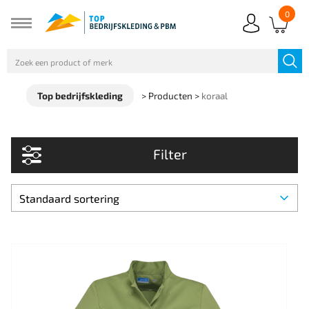
0
Top bedrijfskleding
>
Producten
>
koraal
Filter