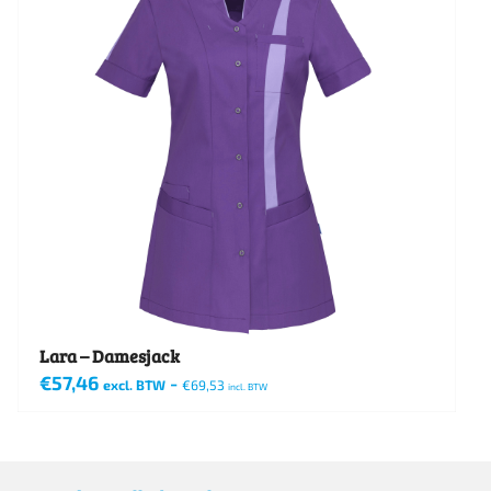
Lara – Damesjack
€
57,46
-
excl. BTW
€
69,53
incl. BTW
Dit
product
heeft