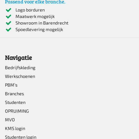
Passend voor elke branche.
meerdere
Logo borduren
Maatwerk mogelijk
variaties.
Showroom in Barendrecht
Deze
Spoedlevering mogelijk
optie
kan
Navigatie
gekozen
worden
Bedrijfskleding
Werkschoenen
op
PBM’s
de
Branches
productpagina
Studenten
OPRUIMING
MVO
KMS login
Studenten login