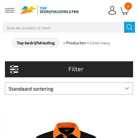
0
Top bedrijfskleding
>
Producten
>
Lime/navy
Filter