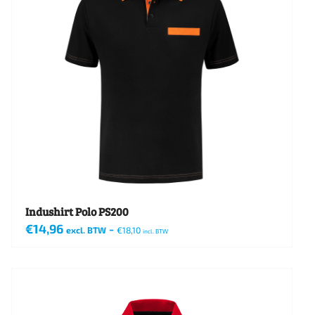
Indushirt Polo PS200
€
14,96
-
excl. BTW
€
18,10
incl. BTW
Dit
product
heeft
meerdere