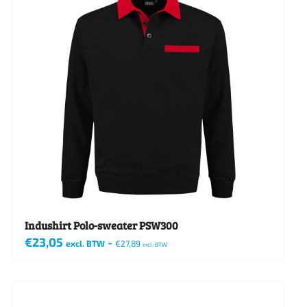
variaties.
Deze
optie
kan
gekozen
worden
op
de
productpagina
Indushirt Polo-sweater PSW300
€
23,05
-
excl. BTW
€
27,89
incl. BTW
Dit
product
heeft