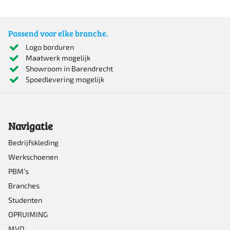
product
heeft
Passend voor elke branche.
meerdere
Logo borduren
Maatwerk mogelijk
variaties.
Showroom in Barendrecht
Deze
Spoedlevering mogelijk
optie
kan
Navigatie
gekozen
worden
Bedrijfskleding
Werkschoenen
op
PBM’s
de
Branches
productpagina
Studenten
OPRUIMING
MVO