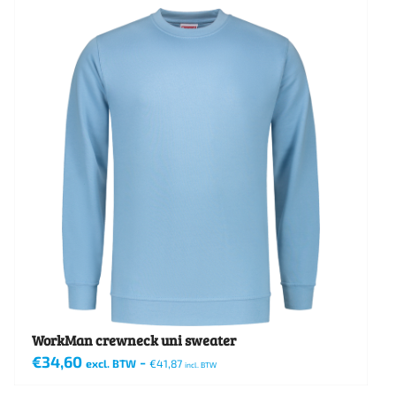
heeft
meerdere
variaties.
Deze
optie
kan
gekozen
worden
op
de
productpagina
WorkMan crewneck uni sweater
€
34,60
-
excl. BTW
€
41,87
incl. BTW
Dit