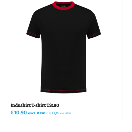
meerdere
variaties.
Deze
optie
kan
gekozen
worden
op
de
productpagina
Indushirt T-shirt TS180
€
10,90
-
excl. BTW
€
13,19
incl. BTW
Dit
product