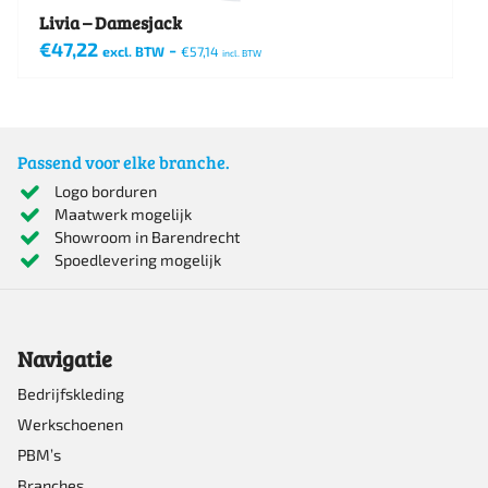
Livia – Damesjack
€
47,22
-
excl. BTW
€
57,14
incl. BTW
Dit
product
heeft
Passend voor elke branche.
meerdere
Logo borduren
Maatwerk mogelijk
variaties.
Showroom in Barendrecht
Deze
Spoedlevering mogelijk
optie
kan
Navigatie
gekozen
worden
Bedrijfskleding
Werkschoenen
op
PBM’s
de
Branches