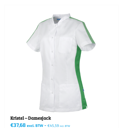
product
heeft
meerdere
variaties.
Deze
optie
kan
gekozen
worden
op
de
productpagina
Kristel – Damesjack
€
37,68
-
excl. BTW
€
45,59
incl. BTW