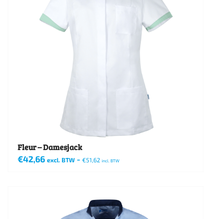
Fleur – Damesjack
€
42,66
-
excl. BTW
€
51,62
incl. BTW
Dit
product
heeft
meerdere