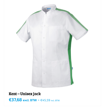
heeft
meerdere
variaties.
Deze
optie
kan
gekozen
worden
op
de
productpagina
Kent – Unisex jack
€
37,68
-
excl. BTW
€
45,59
incl. BTW
Dit