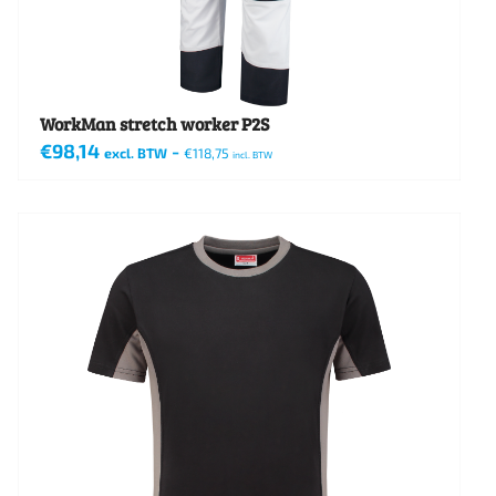
op
de
productpagina
WorkMan stretch worker P2S
€
98,14
-
excl. BTW
€
118,75
incl. BTW
Dit
product
heeft
meerdere
variaties.
Deze
optie
kan
gekozen