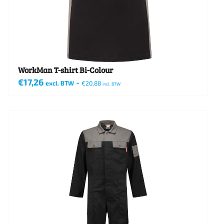
worden
op
de
productpagina
WorkMan T-shirt Bi-Colour
€
17,26
-
excl. BTW
€
20,88
incl. BTW
Dit
product
heeft
meerdere
variaties.
Deze
optie
kan
gekozen