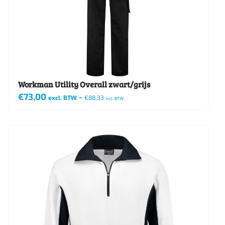
worden
op
de
productpagina
Workman Utility Overall zwart/grijs
€
73,00
-
excl. BTW
€
88,33
incl. BTW
Dit
product
heeft
meerdere
variaties.
Deze
optie
kan