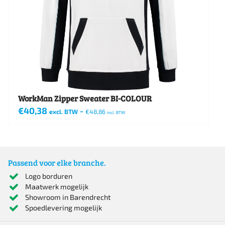
gekozen
worden
op
de
productpagina
WorkMan Zipper Sweater BI-COLOUR
€
40,38
-
excl. BTW
€
48,86
incl. BTW
Dit
product
heeft
Passend voor elke branche.
meerdere
Logo borduren
Maatwerk mogelijk
variaties.
Showroom in Barendrecht
Deze
Spoedlevering mogelijk
optie