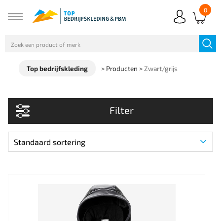
0
Top bedrijfskleding
>
Producten
>
Zwart/grijs
Filter