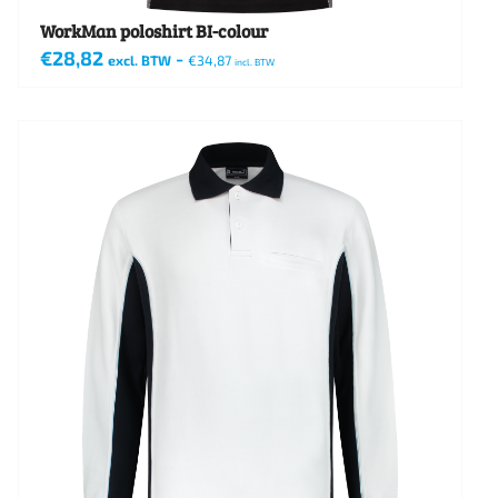
WorkMan poloshirt BI-colour
€
28,82
-
excl. BTW
€
34,87
incl. BTW
Dit
product
heeft
meerdere
variaties.
Deze
optie
kan
gekozen
worden
op
de