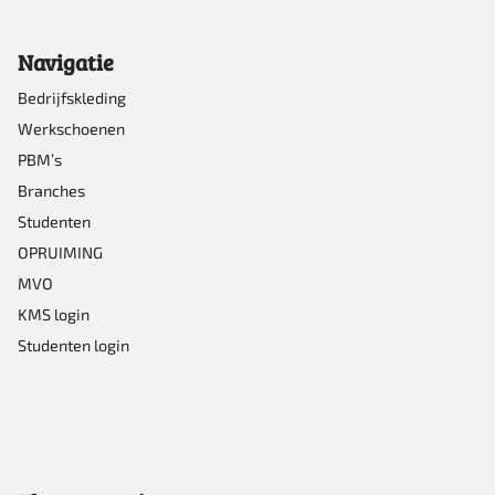
kan
Navigatie
gekozen
worden
Bedrijfskleding
Werkschoenen
op
PBM’s
de
Branches
productpagina
Studenten
OPRUIMING
MVO
KMS login
Studenten login