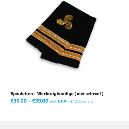
Epauletten – Werktuigkundige ( met schroef )
€
35,00
–
€
39,00
-
excl. BTW
€
42,35
incl. BTW
Dit
product
heeft