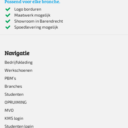
Passend voor elke branche.
meerdere
Logo borduren
Maatwerk mogelijk
variaties.
Showroom in Barendrecht
Deze
Spoedlevering mogelijk
optie
kan
Navigatie
gekozen
worden
Bedrijfskleding
Werkschoenen
op
PBM’s
de
Branches
productpagina
Studenten
OPRUIMING
MVO
KMS login
Studenten login