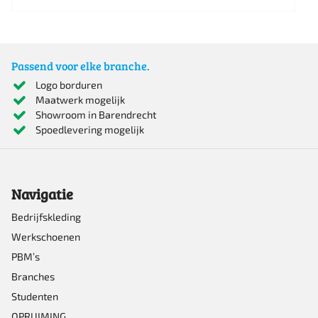
Dit
product
heeft
Passend voor elke branche.
meerdere
Logo borduren
Maatwerk mogelijk
variaties.
Showroom in Barendrecht
Deze
Spoedlevering mogelijk
optie
kan
Navigatie
gekozen
worden
Bedrijfskleding
Werkschoenen
op
PBM’s
de
Branches
productpagina
Studenten
OPRUIMING