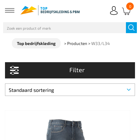
0
Top bedrijfskleding
>
Producten
>
W33/L34
Filter