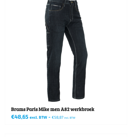
meerdere
variaties.
Deze
optie
kan
gekozen
worden
op
de
productpagina
Brams Paris Mike men A82 werkbroek
€
48,65
-
excl. BTW
€
58,87
incl. BTW
Dit
product