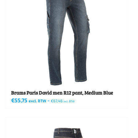
Brams Paris David men R12 pant, Medium Blue
€
55,75
-
excl. BTW
€
67,46
incl. BTW
Dit
product
heeft
meerdere