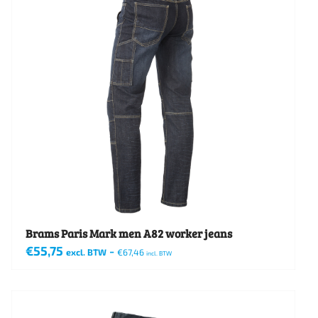
variaties.
Deze
optie
kan
gekozen
worden
op
de
productpagina
Brams Paris Mark men A82 worker jeans
€
55,75
-
excl. BTW
€
67,46
incl. BTW
Dit
product
heeft