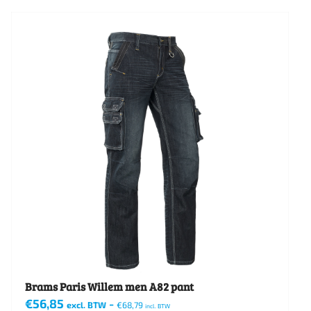
product
heeft
meerdere
variaties.
Deze
optie
kan
gekozen
worden
op
de
productpagina
Brams Paris Willem men A82 pant
€
56,85
-
excl. BTW
€
68,79
incl. BTW