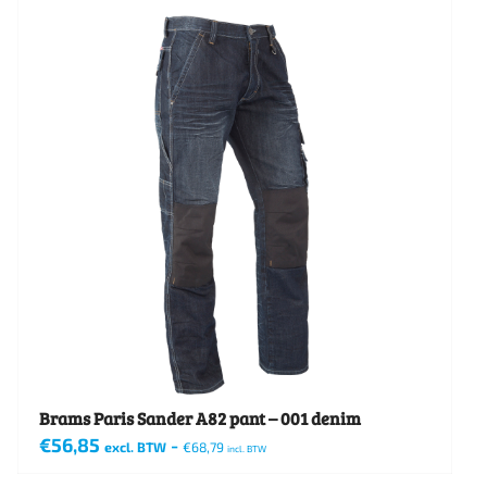
heeft
meerdere
variaties.
Deze
optie
kan
gekozen
worden
op
de
productpagina
Brams Paris Sander A82 pant – 001 denim
€
56,85
-
excl. BTW
€
68,79
incl. BTW
Dit