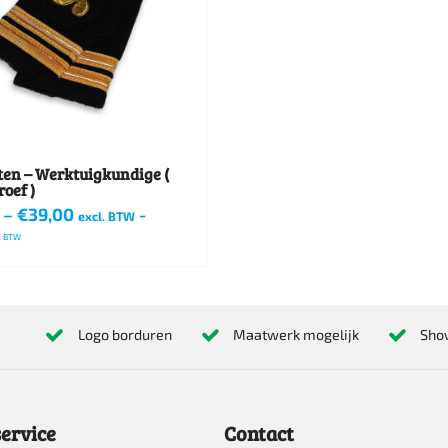
ten – Werktuigkundige (
oef )
–
€
39,00
-
excl. BTW
l. BTW
Logo borduren
Maatwerk mogelijk
Sho
re
s.
ervice
Contact