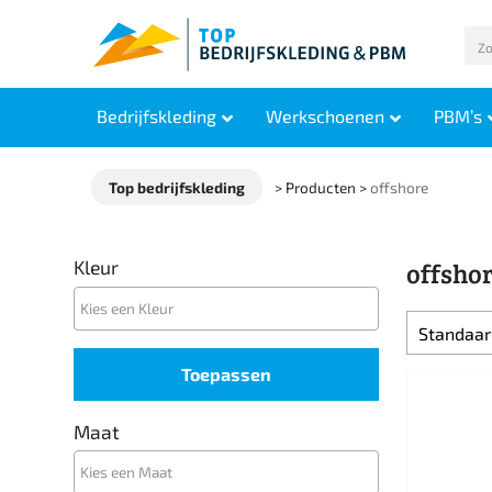
Bedrijfskleding
Werkschoenen
PBM’s
Top bedrijfskleding
>
Producten
>
offshore
Kleur
offsho
Toepassen
Maat