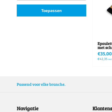
Toepassen
Epaulet
met schr
€
35,00
€
42,35
inc
Dit
product
heeft
Passend voor elke branche.
meerde
variatie
Deze
Navigatie
Klantens