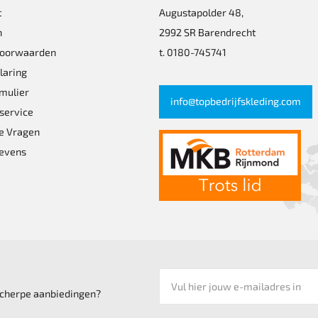
t
Augustapolder 48,
n
2992 SR Barendrecht
n
voorwaarden
t. 0180-745741
laring
mulier
info@topbedrijfskleding.com
service
e Vragen
pagina
evens
 scherpe aanbiedingen?