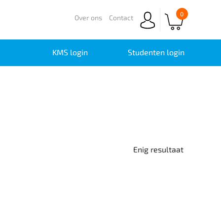
0
Over ons
Contact
KMS login
Studenten login
Enig resultaat