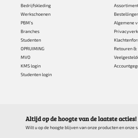
optie
Bedrijfskleding
Assortimen
kan
Werkschoenen
Bestellinge
gekoze
PBM’s
Algemene 
worden
Branches
Privacyverk
Studenten
Klachtenfor
op
OPRUIMING
Retouren & 
de
MVO
Veelgesteld
product
KMS login
Accountgeg
Studenten login
Altijd op de hoogte van de laatste acties!
Wilt u op de hoogte blijven van onze producten en onze