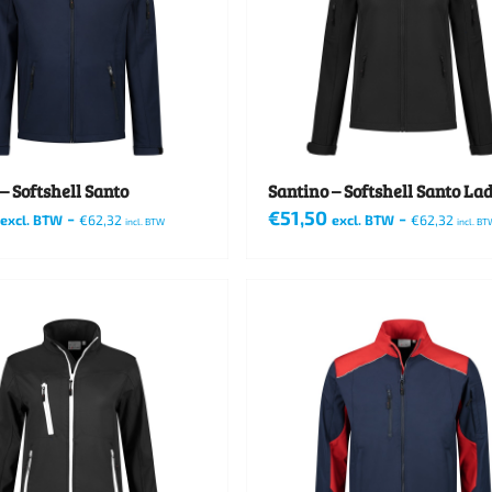
– Softshell Santo
Santino – Softshell Santo Lad
-
€
51,50
-
excl. BTW
€
62,32
excl. BTW
€
62,32
incl. BTW
incl. BT
Dit
product
heeft
re
meerdere
s.
variaties.
Deze
optie