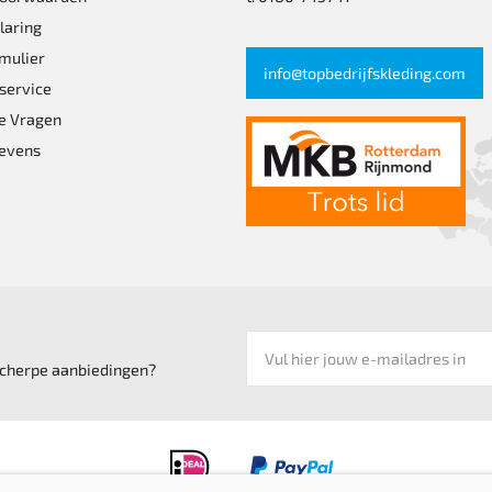
laring
mulier
info@topbedrijfskleding.com
pagina
service
e Vragen
evens
 scherpe aanbiedingen?