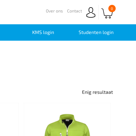
0
Over ons
Contact
KMS login
Studenten login
Enig resultaat