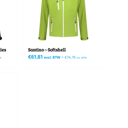
ies
Santino – Softshell
€
61,81
-
excl. BTW
€
74,79
W
incl. BTW
Dit
product
heeft
meerdere
variaties.
Deze
optie