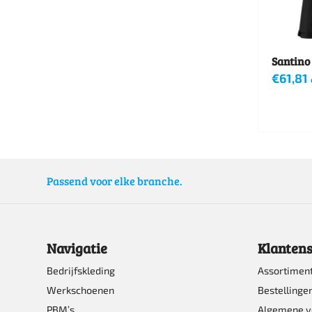
kan
gekoze
worden
Santino 
op
€
61,81
de
Dit
product
product
heeft
meerde
Passend voor elke branche.
variatie
Deze
optie
Navigatie
Klantens
kan
Bedrijfskleding
Assortimen
gekoze
Werkschoenen
Bestellinge
worden
PBM’s
Algemene 