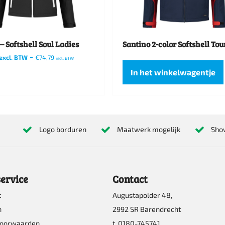
kan
n
gekozen
worden
– Softshell Soul Ladies
Santino 2-color Softshell Tou
op
-
excl. BTW
€
74,79
incl. BTW
de
In het winkelwagentje
pagina
productpagina
re
Logo borduren
Maatwerk mogelijk
Sho
s.
ervice
Contact
t
Augustapolder 48,
n
n
2992 SR Barendrecht
voorwaarden
t. 0180-745741