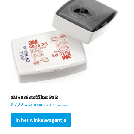
3M 6035 stoffilter P3 R
€
7,22
-
excl. BTW
€
8,74
incl. BTW
In het winkelwagentje