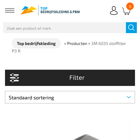
0
Top bedrijfskleding
>
Producten
>
3M 6035 stoffilter
P3 R
Filter