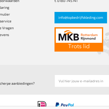
voorwaarden
t. 0180-745741
laring
mulier
info@topbedrijfskleding.com
service
e Vragen
evens
 scherpe aanbiedingen?