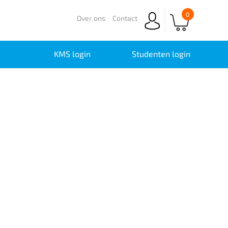
0
Over ons
Contact
KMS login
Studenten login