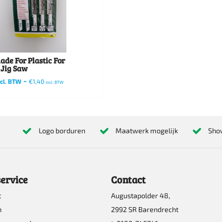
ade For Plastic For
 Jig Saw
-
cl. BTW
€
1,40
incl. BTW
Logo borduren
Maatwerk mogelijk
Sho
ervice
Contact
t
Augustapolder 48,
n
2992 SR Barendrecht