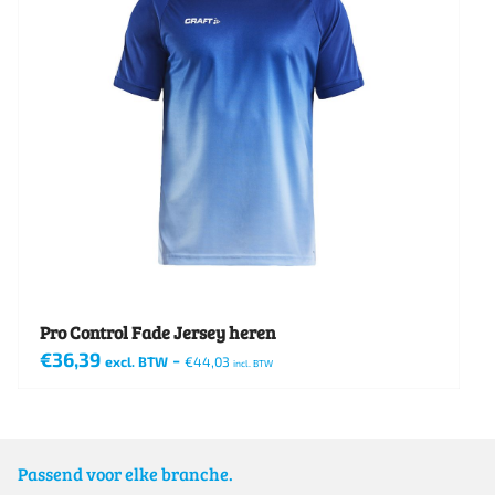
Pro Control Fade Jersey heren
€
36,39
-
excl. BTW
€
44,03
incl. BTW
Dit
product
heeft
Passend voor elke branche.
meerdere