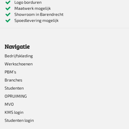
Logo borduren
Maatwerk mogelijk
variaties.
Showroom in Barendrecht
Deze
Spoedlevering mogelijk
optie
kan
Navigatie
gekozen
worden
Bedrijfskleding
Werkschoenen
op
PBM’s
de
Branches
productpagina
Studenten
OPRUIMING
MVO
KMS login
Studenten login