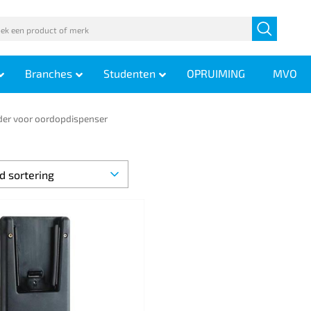
Branches
Studenten
OPRUIMING
MVO
er voor oordopdispenser