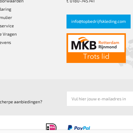
voorwaarden
t. 0180-745741
laring
mulier
info@topbedrijfskleding.com
service
e Vragen
evens
 scherpe aanbiedingen?