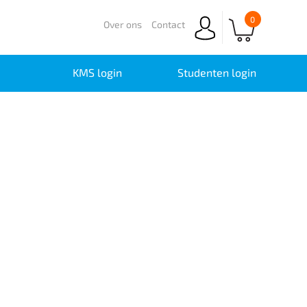
0
Over ons
Contact
KMS login
Studenten login