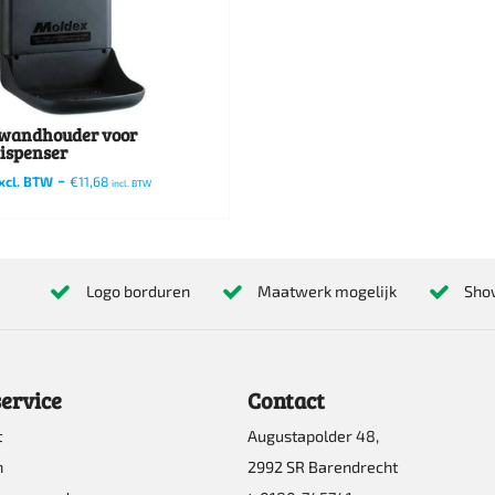
wandhouder voor
ispenser
-
xcl. BTW
€
11,68
incl. BTW
Logo borduren
Maatwerk mogelijk
Sho
ervice
Contact
t
Augustapolder 48,
n
2992 SR Barendrecht