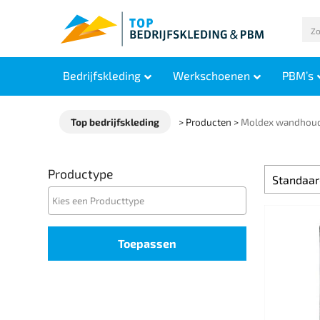
Bedrijfskleding
Werkschoenen
PBM’s
Top bedrijfskleding
>
Producten
>
Moldex wandhoud
Productype
Toepassen