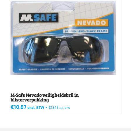
M-Safe Nevado veiligheidsbril in
blisterverpakking
€
10,87
-
excl. BTW
€
13,15
incl. BTW