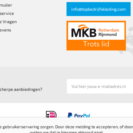
de
mulier
info@topbedrijfskleding.com
pagina
productpagina
service
e Vragen
evens
 scherpe aanbiedingen?
e gebruikerservaring zorgen. Door deze melding te accepteren, of door
weten we dat je hiermee akkoord gaat.