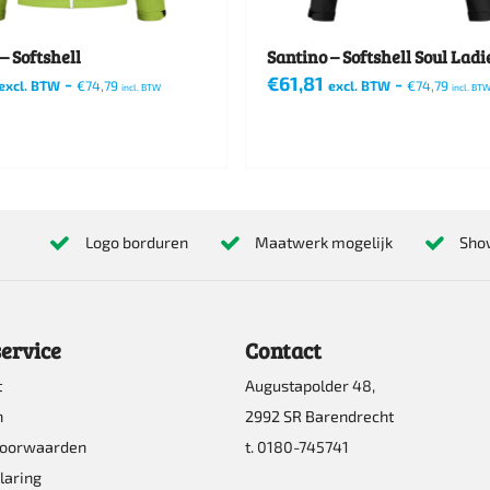
worden
op
– Softshell
Santino – Softshell Soul Ladi
-
€
61,81
-
de
excl. BTW
€
74,79
excl. BTW
€
74,79
incl. BTW
incl. BT
Dit
productpagina
pagina
product
heeft
re
meerdere
Logo borduren
Maatwerk mogelijk
Sho
s.
variaties.
Deze
optie
ervice
Contact
kan
t
Augustapolder 48,
n
gekozen
n
2992 SR Barendrecht
worden
voorwaarden
t. 0180-745741
op
laring