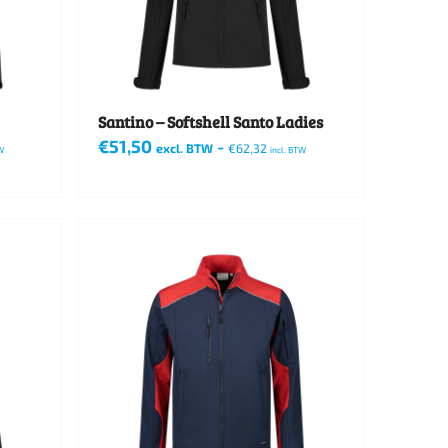
Santino – Softshell Santo Ladies
€
51,50
-
excl. BTW
€
62,32
W
incl. BTW
Dit
product
heeft
meerdere
variaties.
Deze
optie
kan
gekozen