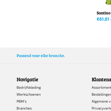
worden
Santino 
op
€
61,81
de
Dit
product
product
heeft
meerde
Passend voor elke branche.
variatie
Deze
optie
Navigatie
Klantens
kan
Bedrijfskleding
Assortimen
gekoze
Werkschoenen
Bestellinge
worden
PBM’s
Algemene 
op
Branches
Privacyverk