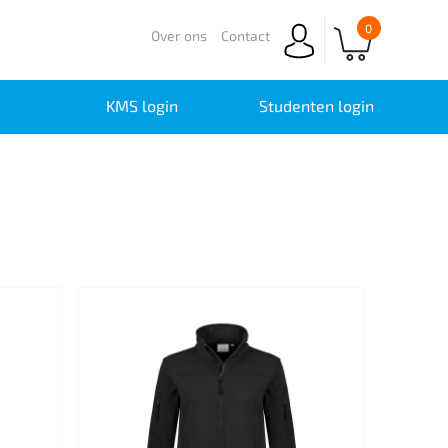
0
Over ons
Contact
KMS login
Studenten login