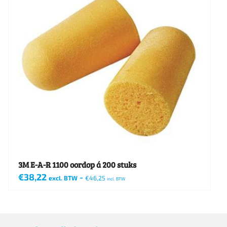
3M E-A-R 1100 oordop á 200 stuks
€
38,22
-
excl. BTW
€
46,25
incl. BTW