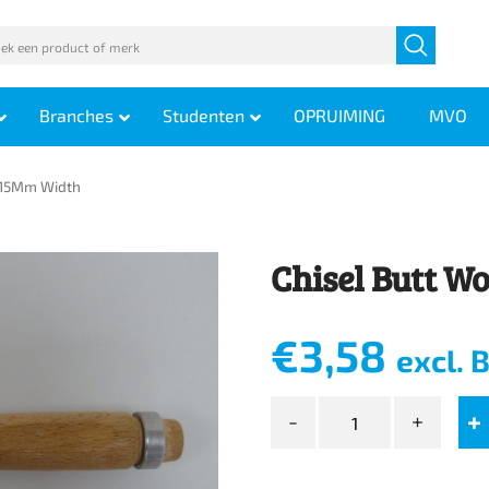
Branches
Studenten
OPRUIMING
MVO
 15Mm Width
Chisel Butt 
€
3,58
excl.
Chisel
Butt
Wood
15Mm