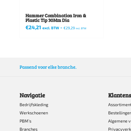
Hammer Combination Iron &
Plastic Tip 30Mm Dia
€
24,21
-
excl. BTW
€
29,29
incl. BTW
Passend voor elke branche.
Navigatie
Klantens
Bedrijfskleding
Assortimen
Werkschoenen
Bestellinge
PBM’s
Algemene 
Branches
Privacyverk