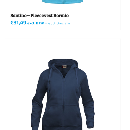
productpagina
Santino – Fleecevest Bormio
€
31,49
-
excl. BTW
€
38,10
incl. BTW
Dit
product
heeft
meerdere
variaties.
Deze
optie
kan
gekozen
worden
op