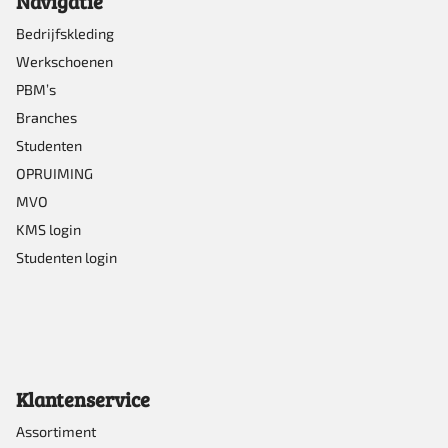
Navigatie
op
Bedrijfskleding
Werkschoenen
de
PBM’s
productpagina
Branches
Studenten
OPRUIMING
MVO
KMS login
Studenten login
Klantenservice
Assortiment