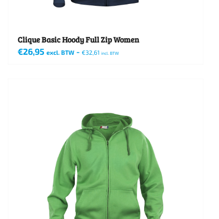
de
productpagina
Clique Basic Hoody Full Zip Women
€
26,95
-
excl. BTW
€
32,61
incl. BTW
Dit
product
heeft
meerdere
variaties.
Deze
optie
kan
gekozen
worden