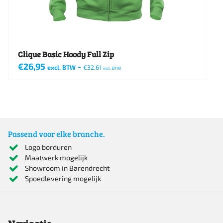
op
de
productpagina
Clique Basic Hoody Full Zip
€
26,95
-
excl. BTW
€
32,61
incl. BTW
Dit
product
heeft
meerdere
Passend voor elke branche.
variaties.
Logo borduren
Maatwerk mogelijk
Deze
Showroom in Barendrecht
optie
Spoedlevering mogelijk
kan
gekozen
worden