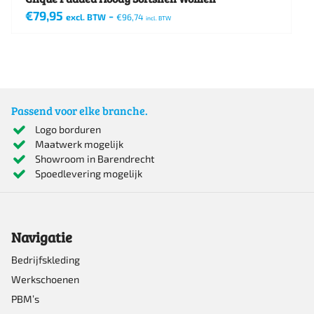
€
79,95
-
excl. BTW
€
96,74
incl. BTW
Dit
product
heeft
meerdere
Passend voor elke branche.
variaties.
Logo borduren
Maatwerk mogelijk
Deze
Showroom in Barendrecht
optie
Spoedlevering mogelijk
kan
gekozen
Navigatie
worden
op
Bedrijfskleding
Werkschoenen
de
PBM’s
productpagina