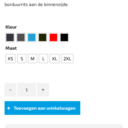
borduurrits aan de binnenzijde.
Kleur
Maat
XS
S
M
L
XL
2XL
Clique
Padded
Softshell
Jacket
Toevoegen aan winkelwagen
Women
aantal