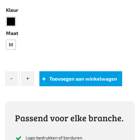
Kleur
Maat
M
Fristads
Toevoegen aan winkelwagen
ICON
X
WINTERJACK,
AIRTECH®
aantal
Passend voor elke branche.
Logo bedrukken of borduren