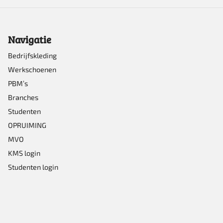
kan
gekozen
Navigatie
worden
op
Bedrijfskleding
Werkschoenen
de
PBM’s
productpagina
Branches
Studenten
OPRUIMING
MVO
KMS login
Studenten login