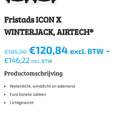
Fristads ICON X
WINTERJACK, AIRTECH®
Oorspronkelijke
Huidige
€
120,84
-
excl. BTW
€
185,90
prijs
prijs
€
146,22
was:
incl. BTW
is:
€185,90.
€120,84.
Productomschrijving
Waterdicht, winddicht en ademend
Functionele zakken
Lichtgewicht