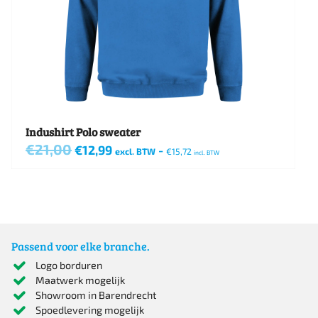
gekozen
worden
op
de
productpagina
Indushirt Polo sweater
€
21,00
Oorspronkelijke
Huidige
€
12,99
-
excl. BTW
€
15,72
incl. BTW
prijs
prijs
Dit
was:
is:
€21,00.
€12,99.
product
heeft
meerdere
Passend voor elke branche.
variaties.
Logo borduren
Maatwerk mogelijk
Deze
Showroom in Barendrecht
optie
Spoedlevering mogelijk