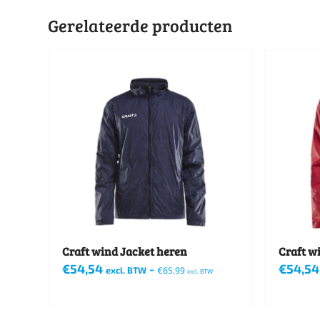
Gerelateerde producten
Craft wind Jacket heren
Craft w
€
54,54
-
€
54,54
excl. BTW
€
65,99
incl. BTW
Dit
Dit
product
product