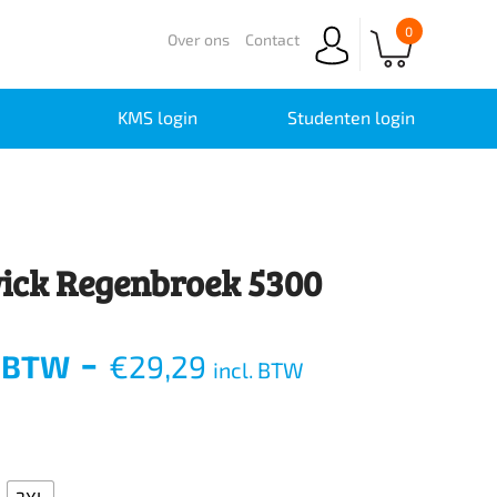
0
Over ons
Contact
KMS login
Studenten login
ck Regenbroek 5300
-
. BTW
€
29,29
incl. BTW