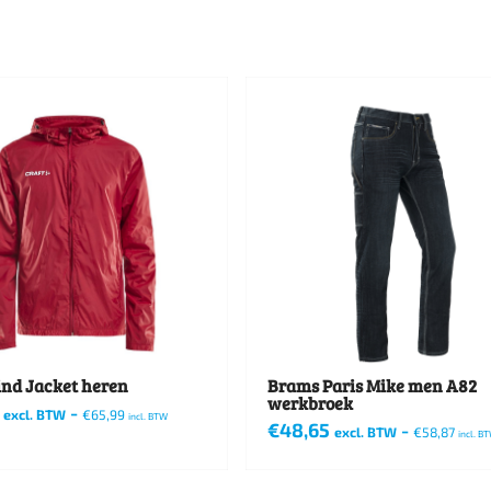
ind Jacket heren
Brams Paris Mike men A82
werkbroek
-
excl. BTW
€
65,99
incl. BTW
€
48,65
-
excl. BTW
€
58,87
incl. B
Dit