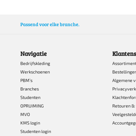
heeft
heeft
meerdere
meerde
Passend voor elke branche.
variaties.
variatie
Deze
Deze
optie
optie
Navigatie
Klantens
kan
kan
Bedrijfskleding
Assortimen
gekozen
gekoze
Werkschoenen
Bestellinge
worden
worden
PBM’s
Algemene 
op
op
Branches
Privacyverk
de
de
Studenten
Klachtenfor
productpagina
product
OPRUIMING
Retouren & 
MVO
Veelgesteld
KMS login
Accountgeg
Studenten login