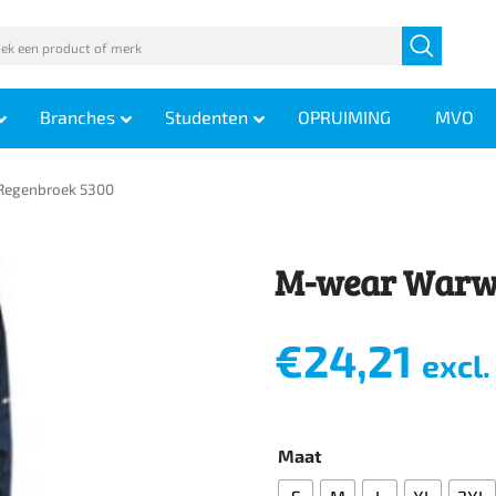
Branches
Studenten
OPRUIMING
MVO
Regenbroek 5300
M-wear Warwi
€
24,21
excl
Maat