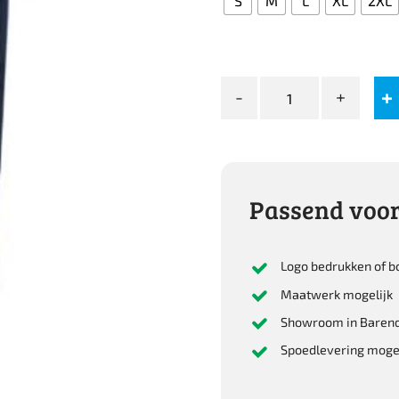
S
M
L
XL
2XL
M-
wear
Warwick
Regenbroek
5300
aantal
Passend voor
Logo bedrukken of b
Maatwerk mogelijk
Showroom in Barend
Spoedlevering mogel