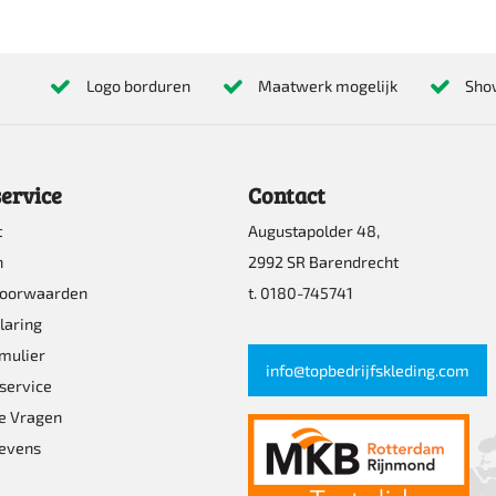
product
heeft
re
meerdere
Logo borduren
Maatwerk mogelijk
Sho
s.
variaties.
Deze
optie
ervice
Contact
kan
t
Augustapolder 48,
n
gekozen
n
2992 SR Barendrecht
worden
voorwaarden
t. 0180-745741
op
laring
mulier
de
info@topbedrijfskleding.com
pagina
service
productpagina
e Vragen
evens