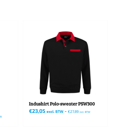
Indushirt Polo-sweater PSW300
€
23,05
-
excl. BTW
€
27,89
incl. BTW
TW
Dit
product