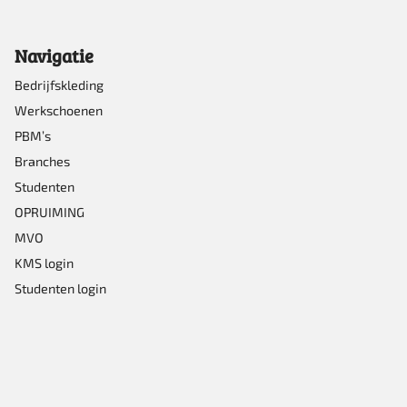
gekozen
Navigatie
worden
op
Bedrijfskleding
Werkschoenen
de
PBM’s
productpagina
Branches
Studenten
OPRUIMING
MVO
KMS login
Studenten login