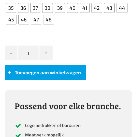
35
36
37
38
39
40
41
42
43
44
45
46
47
48
Magnum
Viper
Pro
5.0
Toevoegen aan winkelwagen
WP
aantal
Passend voor elke branche.
Logo bedrukken of borduren
Maatwerk mogelijk