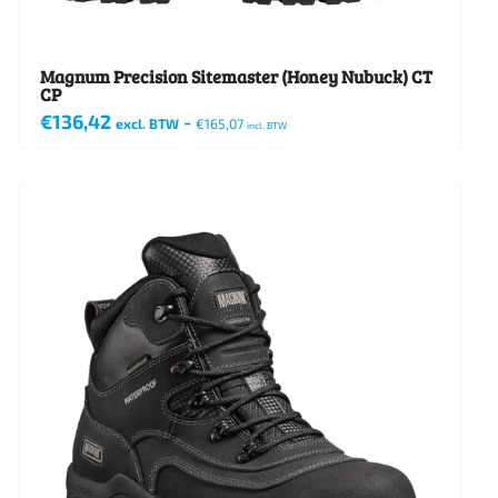
Magnum Precision Sitemaster (Honey Nubuck) CT
CP
€
136,42
-
excl. BTW
€
165,07
incl. BTW
Dit
product
heeft
meerdere
variaties.
Deze
optie
kan
gekozen
worden