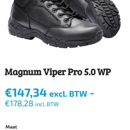
Magnum Viper Pro 5.0 WP
€
147,34
-
excl. BTW
€
178,28
incl. BTW
Maat