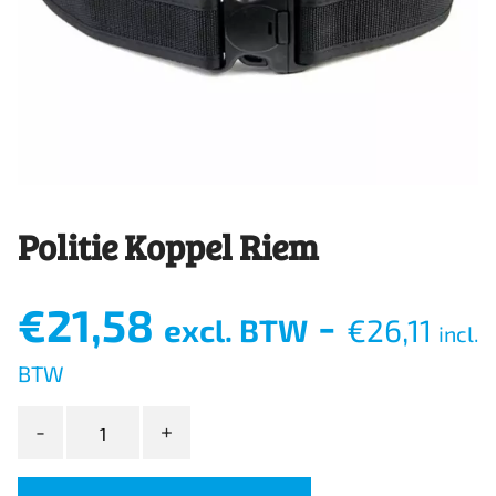
Politie Koppel Riem
€
21,58
-
excl. BTW
€
26,11
incl.
BTW
Politie
Koppel
Riem