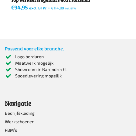
€
94,95
-
excl. BTW
€
114,89
incl. BTW
Dit
product
heeft
meerdere
Passend voor elke branche.
variaties.
Logo borduren
Maatwerk mogelijk
Deze
Showroom in Barendrecht
optie
Spoedlevering mogelijk
kan
gekozen
Navigatie
worden
op
Bedrijfskleding
Werkschoenen
de
PBM’s
productpagina