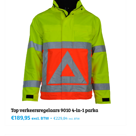
Top verkeersregelaars 9010 4-in-1 parka
€
189,95
-
excl. BTW
€
229,84
incl. BTW
Dit
product