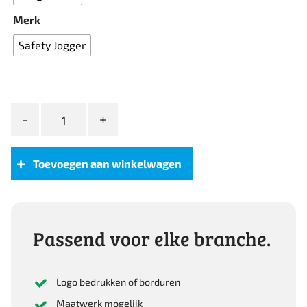
Merk
Safety Jogger
Safety
Jogger
FLOW
S3
Toevoegen aan winkelwagen
LOW
aantal
Passend voor elke branche.
Logo bedrukken of borduren
Maatwerk mogelijk