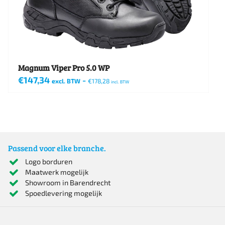
op
de
productpagina
Magnum Viper Pro 5.0 WP
€
147,34
-
excl. BTW
€
178,28
incl. BTW
Dit
product
heeft
meerdere
Passend voor elke branche.
variaties.
Logo borduren
Maatwerk mogelijk
Deze
Showroom in Barendrecht
optie
Spoedlevering mogelijk
kan
gekozen