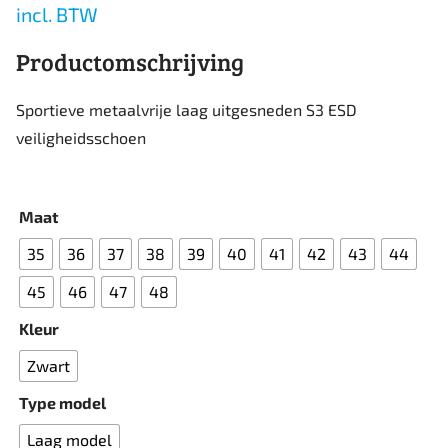
incl. BTW
Productomschrijving
Sportieve metaalvrije laag uitgesneden S3 ESD
veiligheidsschoen
Maat
35
36
37
38
39
40
41
42
43
44
45
46
47
48
Kleur
Zwart
Type model
Laag model