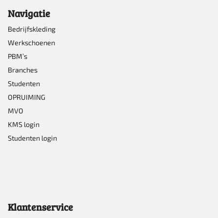
Navigatie
worden
op
Bedrijfskleding
Werkschoenen
de
PBM’s
productpagina
Branches
Studenten
OPRUIMING
MVO
KMS login
Studenten login
Klantenservice