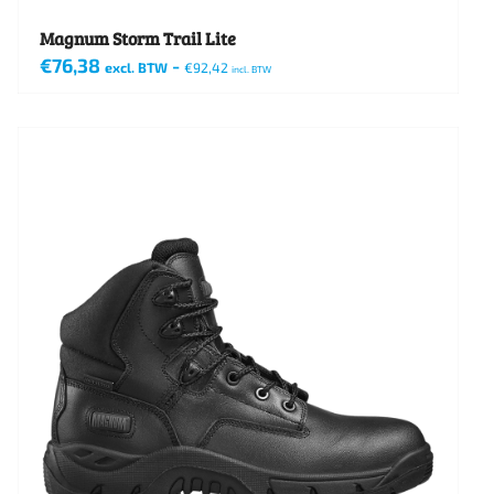
Magnum Storm Trail Lite
€
76,38
-
excl. BTW
€
92,42
incl. BTW
Dit
product
heeft
meerdere
variaties.
Deze
optie
kan
gekozen
worden
op
de