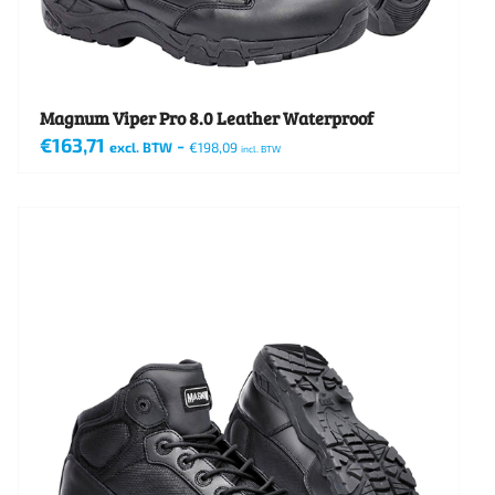
op
de
productpagina
Magnum Viper Pro 8.0 Leather Waterproof
€
163,71
-
excl. BTW
€
198,09
incl. BTW
Dit
product
heeft
meerdere
variaties.
Deze
optie
kan
gekozen
worden