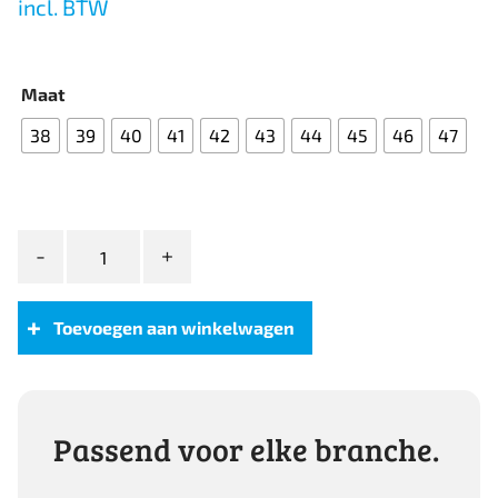
incl. BTW
Maat
38
39
40
41
42
43
44
45
46
47
Safety
Jogger
MANAGER
Lage
Toevoegen aan winkelwagen
veiligheidsschoen
S3
zwart
aantal
Passend voor elke branche.