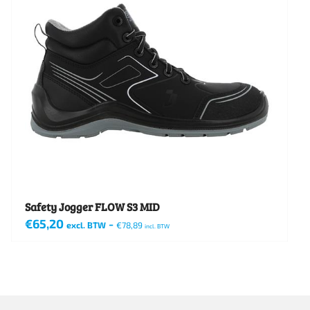
variaties.
Deze
optie
kan
gekozen
worden
op
de
productpagina
Safety Jogger FLOW S3 MID
€
65,20
-
excl. BTW
€
78,89
incl. BTW
Dit
product
heeft
meerdere