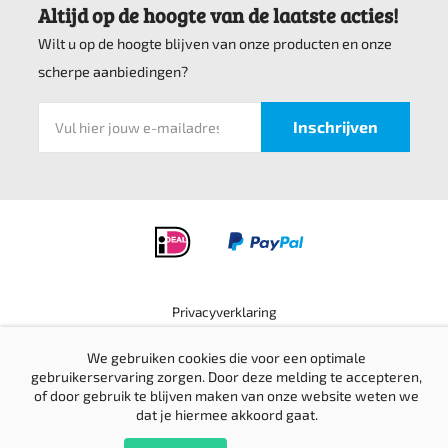
Altijd op de hoogte van de laatste acties!
Wilt u op de hoogte blijven van onze producten en onze
scherpe aanbiedingen?
Privacyverklaring
Verzending & retournering
We gebruiken cookies die voor een optimale
Sitemap
gebruikerservaring zorgen. Door deze melding te accepteren,
© Top bedrijfskleding 2016-2026 |
Website door Creative Skills
Terug
of door gebruik te blijven maken van onze website weten we
naar boven
dat je hiermee akkoord gaat.