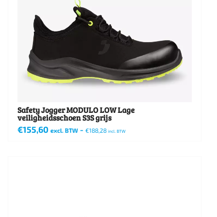
kan
gekozen
worden
op
de
productpagina
Safety Jogger MODULO LOW Lage
veiligheidsschoen S3S grijs
€
155,60
-
excl. BTW
€
188,28
incl. BTW
Dit
product
heeft
meerdere
variaties.