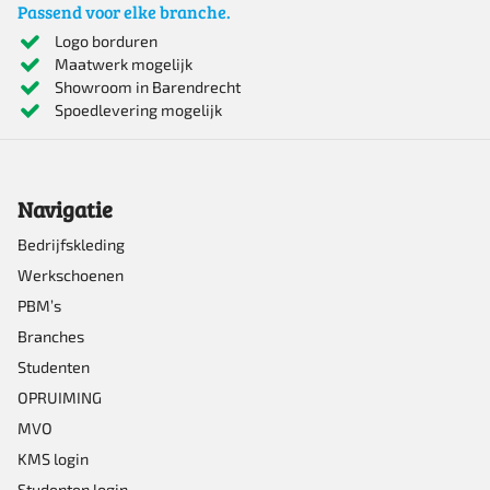
Passend voor elke branche.
variaties.
Logo borduren
Maatwerk mogelijk
Deze
Showroom in Barendrecht
optie
Spoedlevering mogelijk
kan
gekozen
Navigatie
worden
op
Bedrijfskleding
Werkschoenen
de
PBM’s
productpagina
Branches
Studenten
OPRUIMING
MVO
KMS login
Studenten login