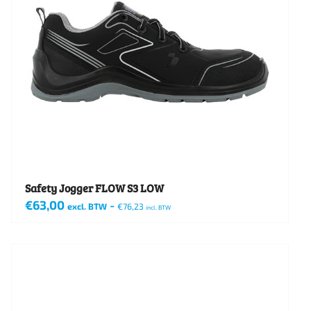
Deze
optie
kan
gekozen
worden
op
de
productpagina
Safety Jogger FLOW S3 LOW
€
63,00
-
excl. BTW
€
76,23
incl. BTW
Dit
product
heeft
meerdere