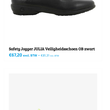
Safety Jogger JULIA Veiligheidsschoen OB zwart
€
67,20
-
excl. BTW
€
81,31
incl. BTW
Dit
product
heeft
meerdere
variaties.
Deze
optie