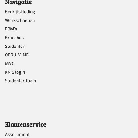
Navigatie
worden
op
Bedrijfskleding
Werkschoenen
de
PBM’s
productpagina
Branches
Studenten
OPRUIMING
MVO
KMS login
Studenten login
Klantenservice
Assortiment