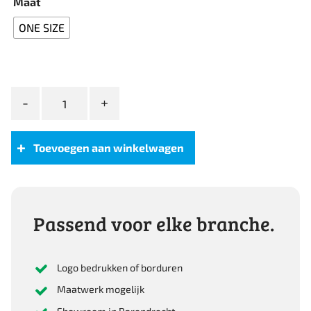
Maat
ONE SIZE
Top
Stretch
Riem
aantal
Toevoegen aan winkelwagen
Passend voor elke branche.
Logo bedrukken of borduren
Maatwerk mogelijk