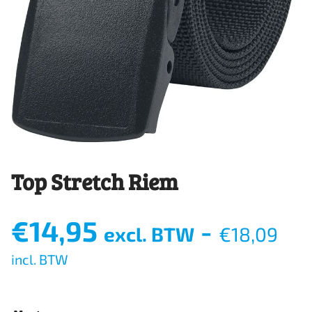
Top Stretch Riem
€
14,95
-
excl. BTW
€
18,09
incl. BTW