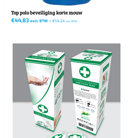
Top polo beveiliging korte mouw
€
44,83
-
excl. BTW
€
54,24
incl. BTW
Dit
product
heeft
meerdere
variaties.
Deze
optie
kan
gekozen
worden
op
de