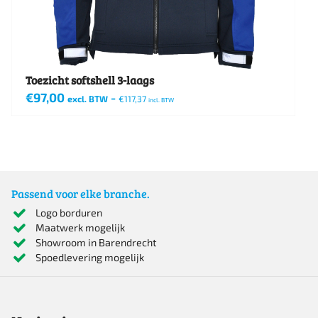
Toezicht softshell 3-laags
€
97,00
-
excl. BTW
€
117,37
incl. BTW
Dit
product
heeft
meerdere
Passend voor elke branche.
variaties.
Logo borduren
Maatwerk mogelijk
Deze
Showroom in Barendrecht
optie
Spoedlevering mogelijk
kan
gekozen