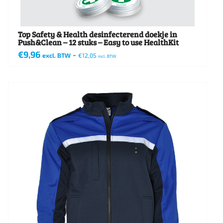
productpagina
Top Safety & Health desinfecterend doekje in
Push&Clean – 12 stuks – Easy to use HealthKit
€
9,96
-
excl. BTW
€
12,05
incl. BTW