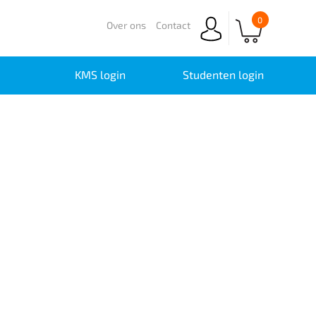
0
Over ons
Contact
KMS login
Studenten login