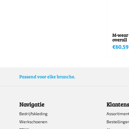
M-wear 
overall
€
60,59
Dit
product
heeft
Passend voor elke branche.
meerde
variatie
Deze
Navigatie
Klantens
optie
Bedrijfskleding
Assortimen
kan
Werkschoenen
Bestellinge
gekoze