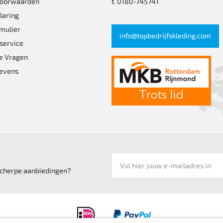
voorwaarden
t. 0180-745741
laring
mulier
info@topbedrijfskleding.com
service
e Vragen
pagina
evens
 scherpe aanbiedingen?