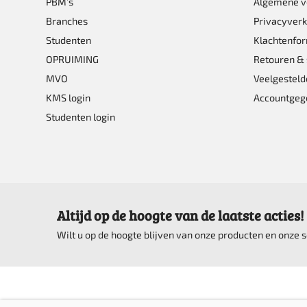
PBM’s
Algemene 
worden
Branches
Privacyverk
Studenten
Klachtenfor
op
OPRUIMING
Retouren & 
de
MVO
Veelgesteld
product
KMS login
Accountgeg
Studenten login
Altijd op de hoogte van de laatste acties!
Wilt u op de hoogte blijven van onze producten en onze