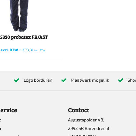
5320 probatex FR/AST
-
excl. BTW
€
73,31
incl. BTW
Logo borduren
Maatwerk mogelijk
Sho
re
s.
ervice
Contact
t
Augustapolder 48,
n
2992 SR Barendrecht
n