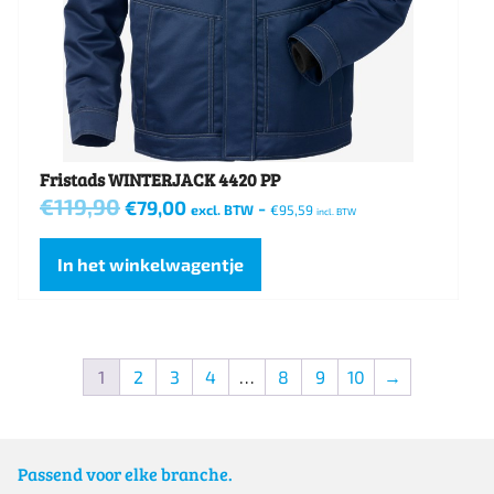
worden
op
de
productpagina
Fristads WINTERJACK 4420 PP
€
119,90
Oorspronkelijke
Huidige
€
79,00
-
excl. BTW
€
95,59
incl. BTW
prijs
prijs
Dit
was:
is:
€119,90.
€79,00.
In het winkelwagentje
product
heeft
meerdere
1
2
3
4
…
8
9
10
→
variaties.
Deze
optie
Passend voor elke branche.
kan