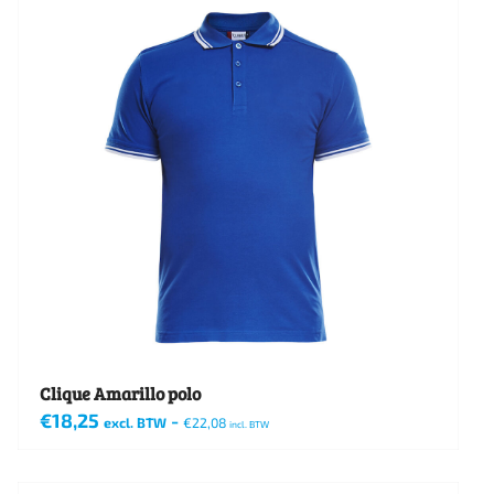
Clique Amarillo polo
€
18,25
-
excl. BTW
€
22,08
incl. BTW
Dit
product