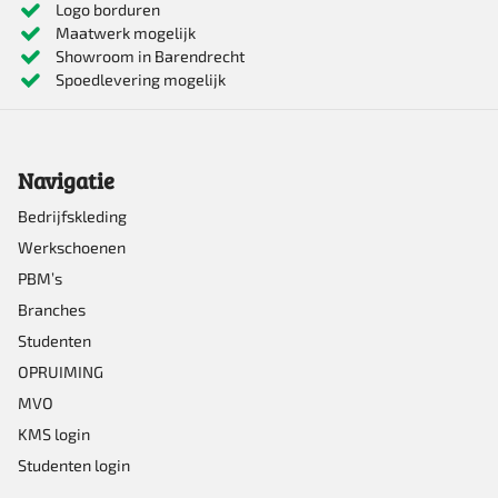
Logo borduren
gekozen
Maatwerk mogelijk
Showroom in Barendrecht
worden
Spoedlevering mogelijk
op
de
productpagina
Navigatie
Bedrijfskleding
Werkschoenen
PBM’s
Branches
Studenten
OPRUIMING
MVO
KMS login
Studenten login