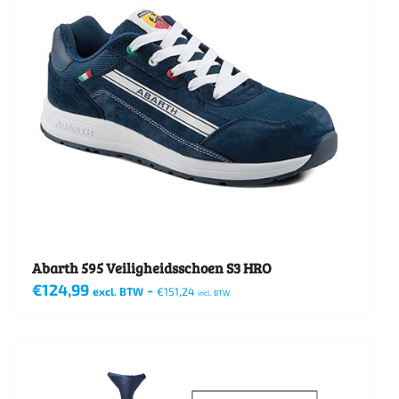
Abarth 595 Veiligheidsschoen S3 HRO
€
124,99
-
excl. BTW
€
151,24
incl. BTW
Dit
product
heeft
meerdere