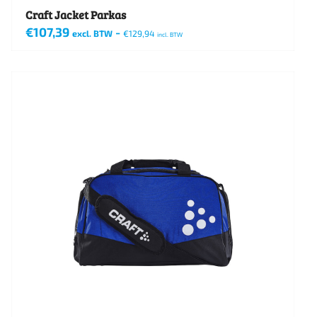
Craft Jacket Parkas
€
107,39
-
excl. BTW
€
129,94
incl. BTW
Dit
product
heeft
meerdere
variaties.
Deze
optie
kan
gekozen
worden
op
de