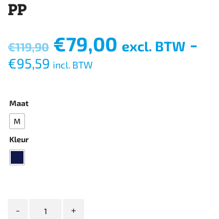
PP
Oorspronkelijke
Huidige
€
79,00
-
excl. BTW
€
119,90
prijs
prijs
€
95,59
was:
incl. BTW
is:
€119,90.
€79,00.
Maat
M
Kleur
Fristads
WINTERJACK