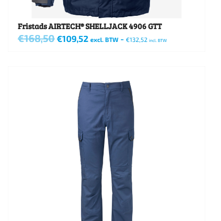
productpagina
Fristads AIRTECH® SHELLJACK 4906 GTT
€
168,50
Oorspronkelijke
Huidige
€
109,52
-
excl. BTW
€
132,52
incl. BTW
prijs
prijs
Dit
was:
is:
€168,50.
€109,52.
product
heeft
meerdere
variaties.
Deze
optie
kan
gekozen
worden
op