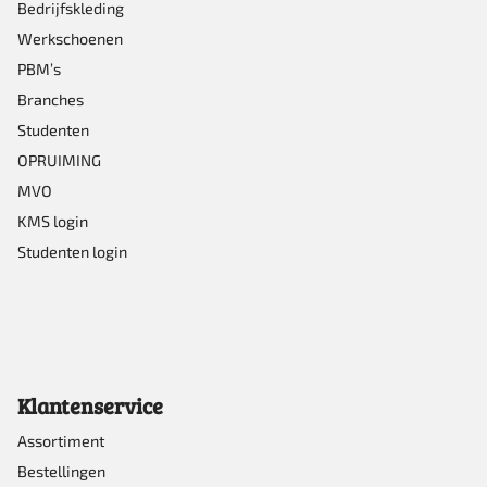
op
Bedrijfskleding
Werkschoenen
de
PBM’s
productpagina
Branches
Studenten
OPRUIMING
MVO
KMS login
Studenten login
Klantenservice
Assortiment
Bestellingen