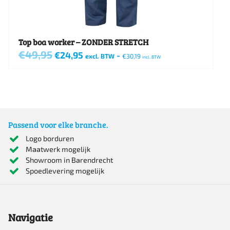
de
productpagina
Top boa worker – ZONDER STRETCH
€
49,95
Oorspronkelijke
Huidige
€
24,95
-
excl. BTW
€
30,19
incl. BTW
prijs
prijs
Dit
was:
is:
€49,95.
€24,95.
product
heeft
meerdere
Passend voor elke branche.
variaties.
Logo borduren
Maatwerk mogelijk
Deze
Showroom in Barendrecht
optie
Spoedlevering mogelijk
kan
gekozen
Navigatie
worden