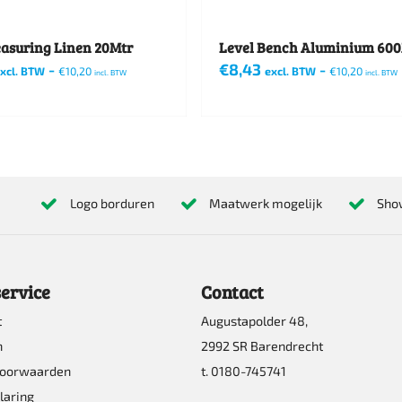
asuring Linen 20Mtr
Level Bench Aluminium 6
-
€
8,43
-
xcl. BTW
€
10,20
excl. BTW
€
10,20
incl. BTW
incl. BTW
Logo borduren
Maatwerk mogelijk
Sho
ervice
Contact
t
Augustapolder 48,
n
2992 SR Barendrecht
voorwaarden
t. 0180-745741
laring