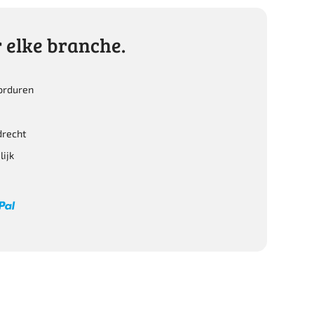
 elke branche.
orduren
recht
ijk