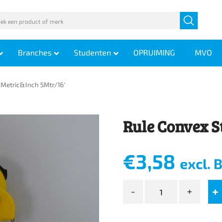
Branches
Studenten
OPRUIMING
MVO
 Metric&Inch 5Mtr/16′
Rule Convex S
€
3,58
excl.
Rule
Convex
Steel
Metric&Inch