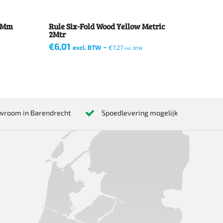
00Mm
Rule Six-Fold Wood Yellow Metric
2Mtr
€
6,01
-
excl. BTW
€
7,27
incl. BTW
wroom in Barendrecht
Spoedlevering mogelijk