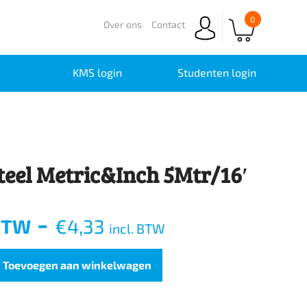
0
Over ons
Contact
KMS login
Studenten login
teel Metric&Inch 5Mtr/16′
-
 BTW
€
4,33
incl. BTW
Toevoegen aan winkelwagen