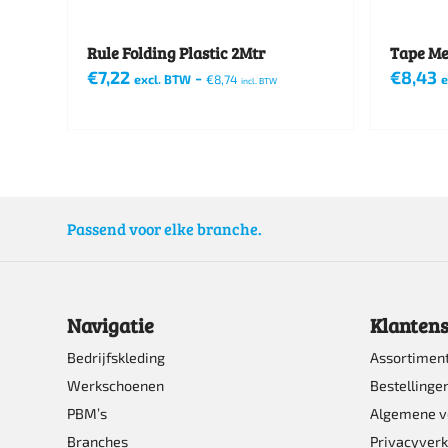
Rule Folding Plastic 2Mtr
Tape Me
€
7,22
-
€
8,43
excl. BTW
€
8,74
e
incl. BTW
Passend voor elke branche.
Navigatie
Klantens
Bedrijfskleding
Assortimen
Werkschoenen
Bestellinge
PBM’s
Algemene 
Branches
Privacyverk