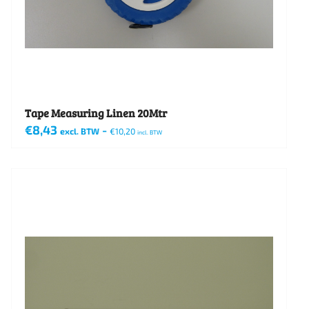
Tape Measuring Linen 20Mtr
€
8,43
-
excl. BTW
€
10,20
incl. BTW