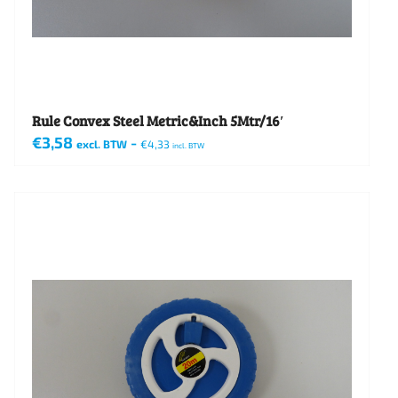
Rule Convex Steel Metric&Inch 5Mtr/16′
€
3,58
-
excl. BTW
€
4,33
incl. BTW