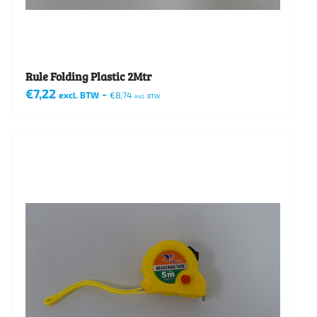
Rule Folding Plastic 2Mtr
€
7,22
-
excl. BTW
€
8,74
incl. BTW