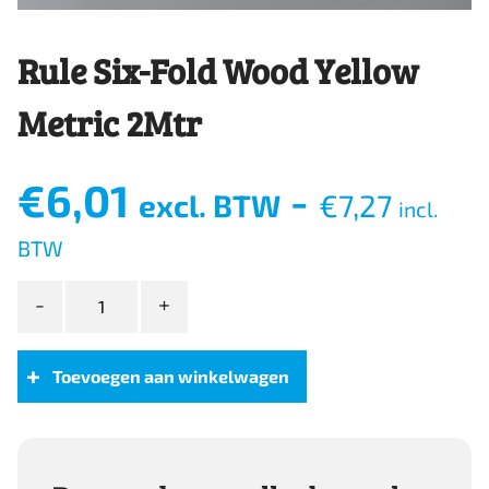
Rule Six-Fold Wood Yellow
Metric 2Mtr
€
6,01
-
excl. BTW
€
7,27
incl.
BTW
Rule
Six-
Fold
Wood
Toevoegen aan winkelwagen
Yellow
Metric
2Mtr
aantal