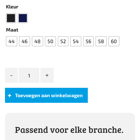
Kleur
Maat
44
46
48
50
52
54
56
58
60
Sunwill
Extreme
Flexibility
Blazer
Toevoegen aan winkelwagen
in
Modern
Fit
aantal
Passend voor elke branche.