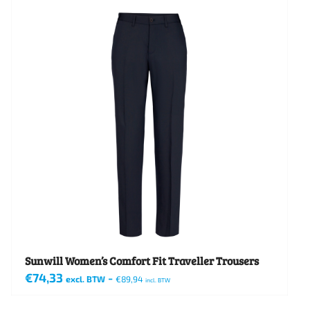
heeft
meerdere
variaties.
Deze
optie
kan
gekozen
worden
op
de
productpagina
Sunwill Women’s Comfort Fit Traveller Trousers
€
74,33
-
excl. BTW
€
89,94
incl. BTW
Dit