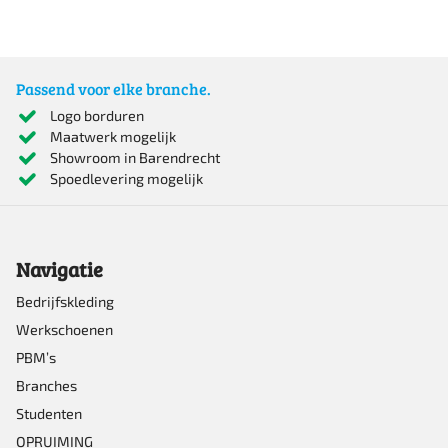
product
heeft
meerdere
Passend voor elke branche.
variaties.
Logo borduren
Maatwerk mogelijk
Deze
Showroom in Barendrecht
optie
Spoedlevering mogelijk
kan
gekozen
Navigatie
worden
op
Bedrijfskleding
Werkschoenen
de
PBM’s
productpagina
Branches
Studenten
OPRUIMING