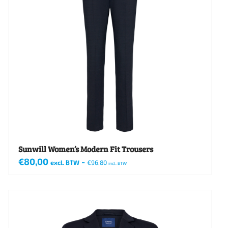
Sunwill Women’s Modern Fit Trousers
€
80,00
-
excl. BTW
€
96,80
incl. BTW
Dit
product
heeft
meerdere