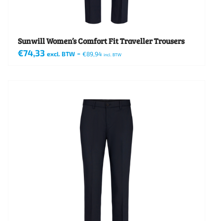
Sunwill Women’s Comfort Fit Traveller Trousers
€
74,33
-
excl. BTW
€
89,94
incl. BTW
Dit
product
heeft
meerdere
variaties.
Deze
optie
kan
gekozen
worden