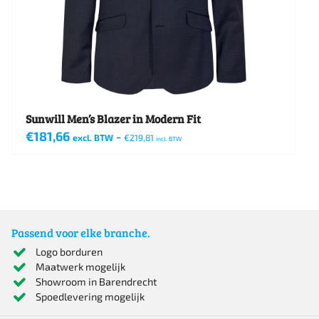
worden
op
de
productpagina
Sunwill Men’s Blazer in Modern Fit
€
181,66
-
excl. BTW
€
219,81
incl. BTW
Dit
product
heeft
meerdere
Passend voor elke branche.
variaties.
Logo borduren
Maatwerk mogelijk
Deze
Showroom in Barendrecht
optie
Spoedlevering mogelijk
kan