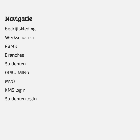
gekozen
Navigatie
worden
op
Bedrijfskleding
Werkschoenen
de
PBM’s
productpagina
Branches
Studenten
OPRUIMING
MVO
KMS login
Studenten login