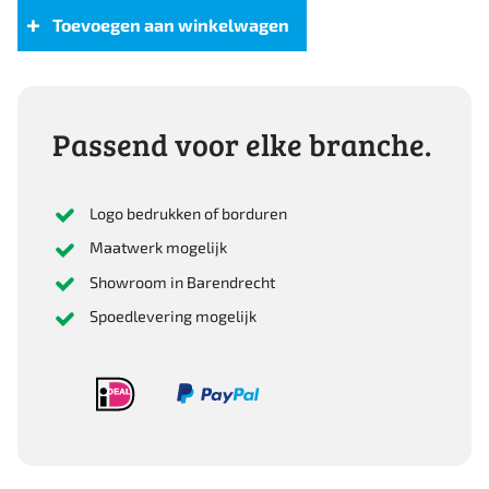
Fit
Toevoegen aan winkelwagen
Skirt
with
elastic
waist
Passend voor elke branche.
aantal
Logo bedrukken of borduren
Maatwerk mogelijk
Showroom in Barendrecht
Spoedlevering mogelijk