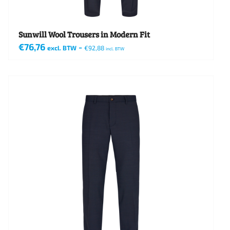
productpagina
Sunwill Wool Trousers in Modern Fit
€
76,76
-
excl. BTW
€
92,88
incl. BTW
Dit
product
heeft
meerdere
variaties.
Deze
optie
kan
gekozen
worden
op