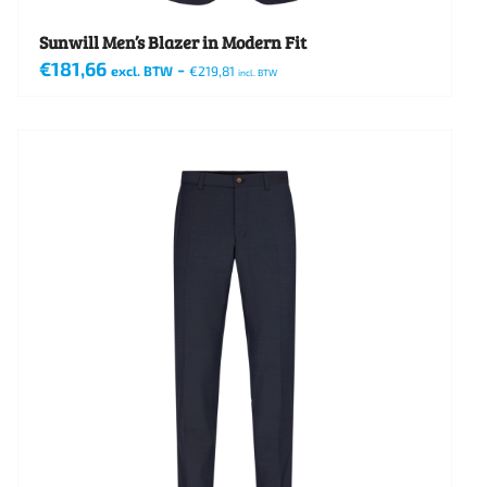
Sunwill Men’s Blazer in Modern Fit
€
181,66
-
excl. BTW
€
219,81
incl. BTW
Dit
product
heeft
meerdere
variaties.
Deze
optie
kan
gekozen
worden
op
de