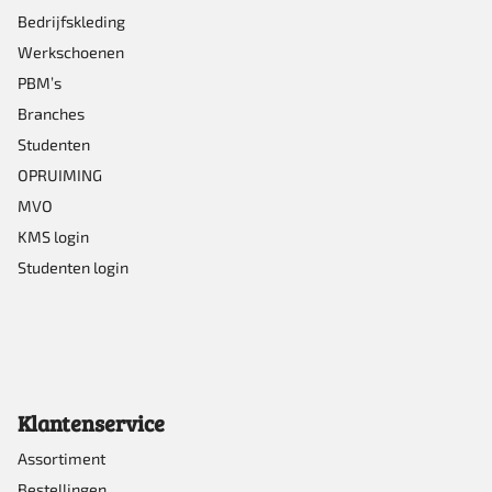
op
Bedrijfskleding
Werkschoenen
de
PBM’s
productpagina
Branches
Studenten
OPRUIMING
MVO
KMS login
Studenten login
Klantenservice
Assortiment
Bestellingen