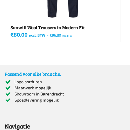
de
productpagina
Sunwill Wool Trousers in Modern Fit
€
80,00
-
excl. BTW
€
96,80
incl. BTW
Dit
product
heeft
meerdere
Passend voor elke branche.
variaties.
Logo borduren
Maatwerk mogelijk
Deze
Showroom in Barendrecht
optie
Spoedlevering mogelijk
kan
gekozen
Navigatie
worden