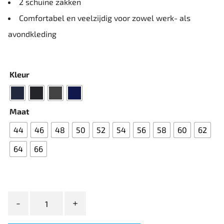
2 schuine zakken
Comfortabel en veelzijdig voor zowel werk- als
avondkleding
Kleur
Maat
44
46
48
50
52
54
56
58
60
62
64
66
Sunwill
Wool
Trousers