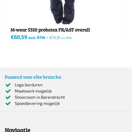
de
productpagina
M-wear 5320 probatex FR/AST overall
€
60,59
-
excl. BTW
€
73,31
incl. BTW
Dit
product
heeft
meerdere
Passend voor elke branche.
variaties.
Logo borduren
Maatwerk mogelijk
Deze
Showroom in Barendrecht
optie
Spoedlevering mogelijk
kan
gekozen
Navigatie
worden