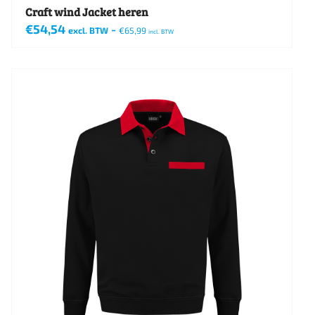
Craft wind Jacket heren
€
54,54
-
excl. BTW
€
65,99
incl. BTW
Dit
product
heeft
meerdere
variaties.
Deze
optie
kan
gekozen
worden
op
de