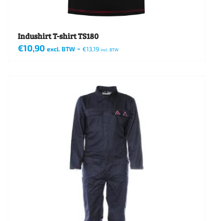
productpagina
Indushirt T-shirt TS180
€
10,90
-
excl. BTW
€
13,19
incl. BTW
Dit
product
heeft
meerdere
variaties.
Deze
optie
kan
gekozen
worden
op