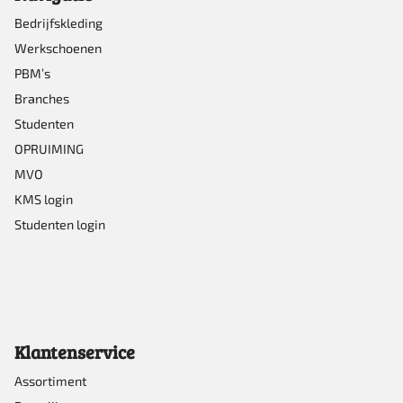
op
Bedrijfskleding
Werkschoenen
de
PBM’s
productpagina
Branches
Studenten
OPRUIMING
MVO
KMS login
Studenten login
Klantenservice
Assortiment