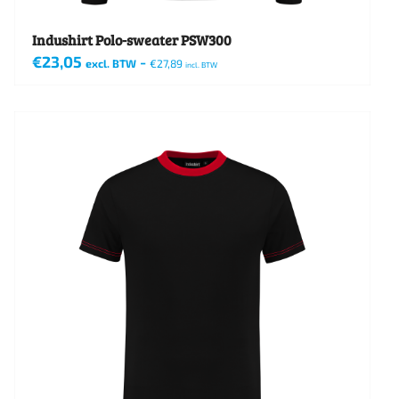
productpagina
Indushirt Polo-sweater PSW300
€
23,05
-
excl. BTW
€
27,89
incl. BTW
Dit
product
heeft
meerdere
variaties.
Deze
optie
kan
gekozen
worden
op
de