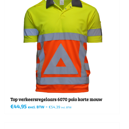
Top verkeersregelaars 6070 polo korte mouw
€
44,95
-
excl. BTW
€
54,39
incl. BTW
Dit
product