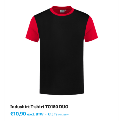
heeft
meerdere
variaties.
Deze
optie
kan
gekozen
worden
op
de
productpagina
Indushirt T-shirt TO180 DUO
€
10,90
-
excl. BTW
€
13,19
incl. BTW
Dit