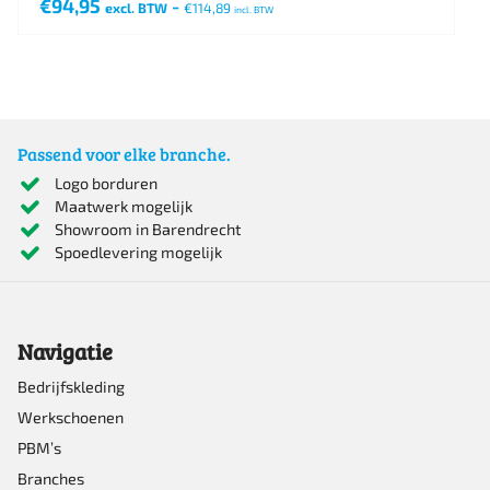
€
94,95
-
excl. BTW
€
114,89
incl. BTW
Dit
product
heeft
meerdere
Passend voor elke branche.
variaties.
Logo borduren
Maatwerk mogelijk
Deze
Showroom in Barendrecht
optie
Spoedlevering mogelijk
kan
gekozen
Navigatie
worden
op
Bedrijfskleding
Werkschoenen
de
PBM’s
productpagina
Branches