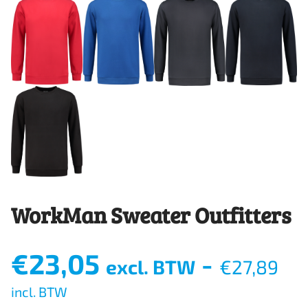
WorkMan Sweater Outfitters
€
23,05
-
excl. BTW
€
27,89
incl. BTW