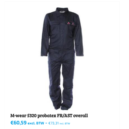
product
heeft
meerdere
variaties.
Deze
optie
kan
gekozen
worden
op
de
productpagina
M-wear 5320 probatex FR/AST overall
€
60,59
-
excl. BTW
€
73,31
incl. BTW